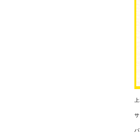
上
サ
バ