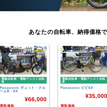
あなたの自転車、
納得価格
電動自転車・電動アシスト自転
電動自転車・電動アシスト自転
車
車
Panasonic
ビビSX
YAMAHA
PAS With
¥
35,000
¥
38,92
買取価格
買取価格