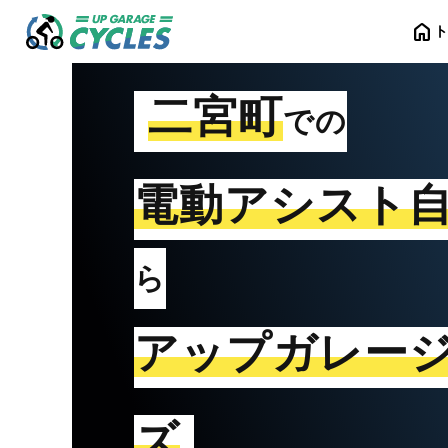
home
二宮町
での
電動アシスト
ら
アップガレー
ズ