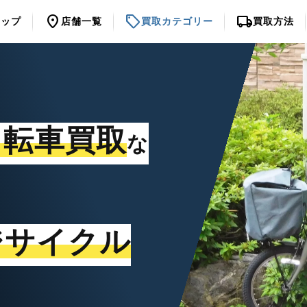
location_on
sell
local_shipping
トップ
店舗一覧
買取カテゴリー
買取方法
自転車買取
な
ジサイクル