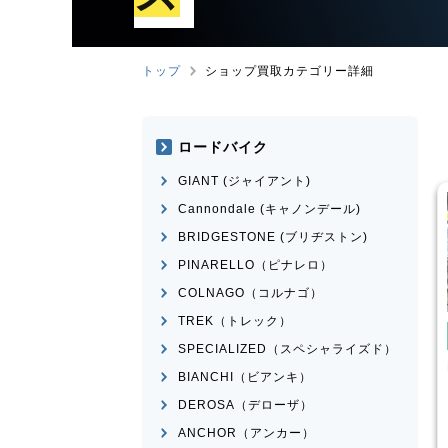
トップ
ショップ買取カテゴリー詳細
ロードバイク
GIANT (ジャイアント)
Cannondale (キャノンデール)
BRIDGESTONE (ブリヂストン)
PINARELLO（ピナレロ）
COLNAGO（コルナゴ）
TREK（トレック）
み自転車
電動自転車・電動アシスト自転
車
SPECIALIZED（スペシャライズド）
車・電動アシスト自転
Panasonic
ギュット・クル
BIANCHI（ビアンキ）
ームR・EX
ERWAY-A01-Lite
DEROSA（デローザ）
¥
66,000
¥
27,500
ANCHOR（アンカー）
買取価格