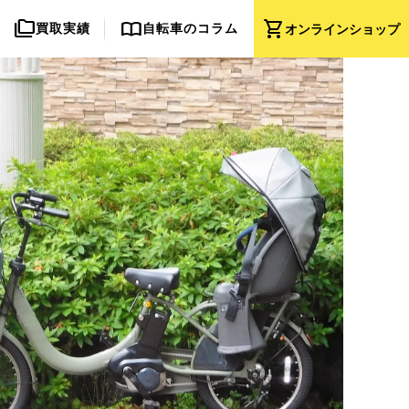
folder_copy
import_contacts
shopping_cart
買取実績
自転車のコラム
オンライン
ショップ