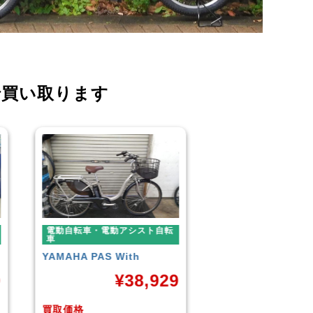
で買い取ります
電動自転車・電動アシスト自転
電動自転車・電動ア
車
車
BLAZE
STYLE E-BIKE
Panasonic
ギュッ
ームDX20
9
¥
88,000
¥
4
買取価格
買取価格