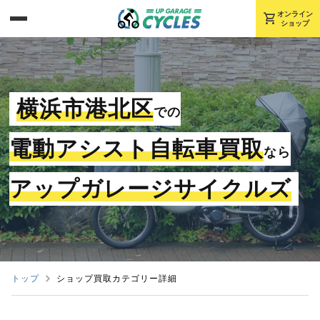
shopping_cart
オンライン
ショップ
横浜市港北区
での
電動アシスト自転車買取
なら
アップガレージサイクルズ
トップ
ショップ買取カテゴリー詳細