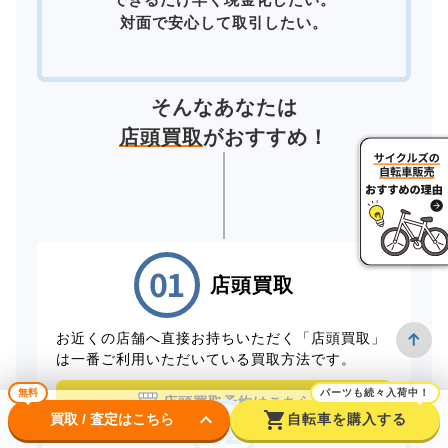
対面で安心して取引したい。
そんなあなたは
店頭買取
がおすすめ！
店頭買取
お近くの店舗へ直接お持ちいただく「店頭買取」
は一番ご利用いただいている買取方法です。
無料
パーツも続々入荷中！
店頭買取予約はこちら
keyboard_arrow_down
shopping_cart
買取 / 査定はこちら
自転車を購入する