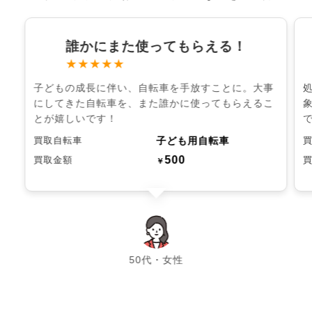
誰かにまた使ってもらえる！
★★★★★
子どもの成長に伴い、自転車を手放すことに。大事
にしてきた自転車を、また誰かに使ってもらえるこ
とが嬉しいです！
子ども用自転車
買取自転車
500
買取金額
￥
chevron_left
chevron_right
50代・女性