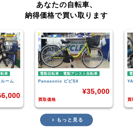
あなたの自転車、
納得価格で買い取ります
電動自転車・電動アシスト自転車
電動自
ーム
Panasonic
ビビSX
YAMA
¥
35,000
000
買取価格
買取価
もっと見る