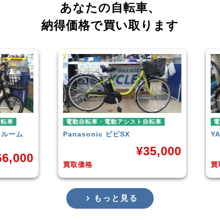
あなたの自転車、
納得価格で買い取ります
電動自転車・電動アシスト自転車
電動自転車
Panasonic
ビビSX
YAMAHA
¥
35,000
0
買取価格
買取価格
もっと見る