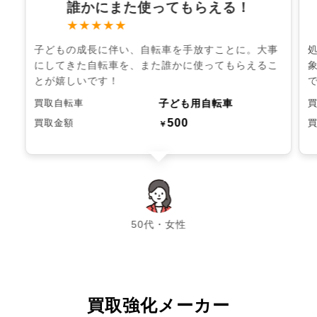
誰かにまた使ってもらえる！
★★★★★
子どもの成長に伴い、自転車を手放すことに。大事
にしてきた自転車を、また誰かに使ってもらえるこ
とが嬉しいです！
子ども用自転車
買取自転車
500
買取金額
￥
chevron_left
chevron_right
50代・女性
買取強化メーカー