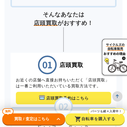
そんなあなたは
店頭買取
がおすすめ！
店頭買取
お近くの店舗へ直接お持ちいただく「店頭買取」
は一番ご利用いただいている買取方法です。
店頭買取予約はこちら
無料
パーツも続々入荷中！
keyboard_arrow_down
shopping_cart
買取 / 査定はこちら
自転車を購入する