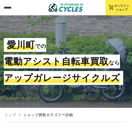
shopping_cart
オンライン
ショップ
愛川町
での
電動アシスト自転車買取
なら
アップガレージサイクルズ
トップ
ショップ買取カテゴリー詳細