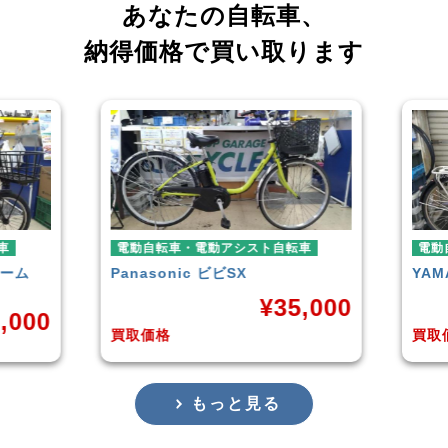
あなたの自転車、
納得価格で買い取ります
電動自転車・電動アシスト自転車
電動自転車・電
Panasonic
ビビSX
YAMAHA
PAS 
¥
35,000
買取価格
買取価格
もっと見る