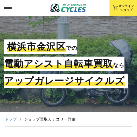
shopping_cart
オンライン
ショップ
横浜市金沢区
での
電動アシスト自転車買取
なら
アップガレージサイクルズ
トップ
ショップ買取カテゴリー詳細