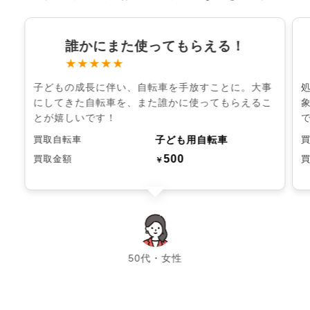
誰かにまた使ってもらえる！
★★★★★
子どもの成長に伴い、自転車を手放すことに。大事
にしてきた自転車を、また誰かに使ってもらえるこ
とが嬉しいです！
子ども用自転車
買取自転車
500
買取金額
￥
chevron_left
chevron_right
50代・女性