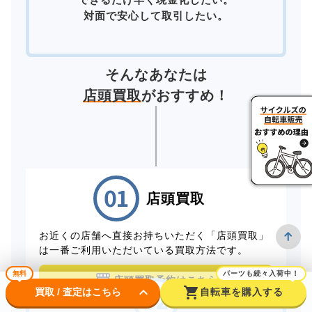
対面で安心して取引したい。
そんなあなたは
店頭買取
がおすすめ！
店頭買取
お近くの店舗へ直接お持ちいただく「店頭買取」
は一番ご利用いただいている買取方法です。
無料
パーツも続々入荷中！
店頭買取予約はこちら
keyboard_arrow_down
shopping_cart
買取 / 査定はこちら
自転車を購入する