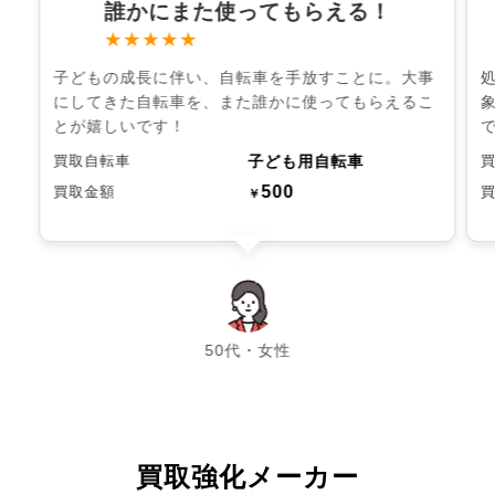
誰かにまた使ってもらえる！
★★★★★
子どもの成長に伴い、自転車を手放すことに。大事
にしてきた自転車を、また誰かに使ってもらえるこ
とが嬉しいです！
子ども用自転車
買取自転車
500
買取金額
￥
chevron_left
chevron_right
50代・女性
買取強化メーカー