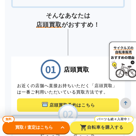
そんなあなたは
店頭買取
がおすすめ！
店頭買取
お近くの店舗へ直接お持ちいただく「店頭買取」
は一番ご利用いただいている買取方法です。
店頭買取予約はこちら
無料
パーツも続々入荷中！
keyboard_arrow_down
shopping_cart
買取 / 査定はこちら
自転車を購入する