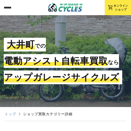
shopping_cart
オンライン
ショップ
大井町
での
電動アシスト自転車買取
なら
アップガレージサイクルズ
トップ
ショップ買取カテゴリー詳細