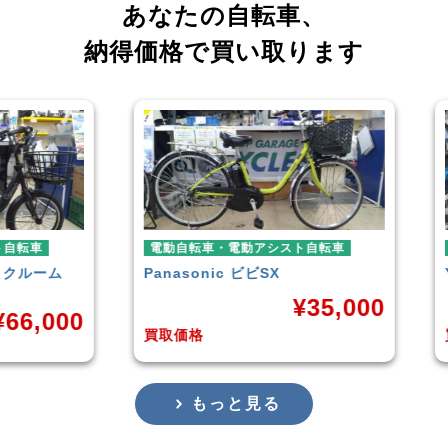
あなたの自転車、
納得価格で買い取ります
車
電動自転車・電動アシスト自転車
電動
ーム
Panasonic
ビビSX
YAM
¥
35,000
,000
買取価格
買取
もっと見る