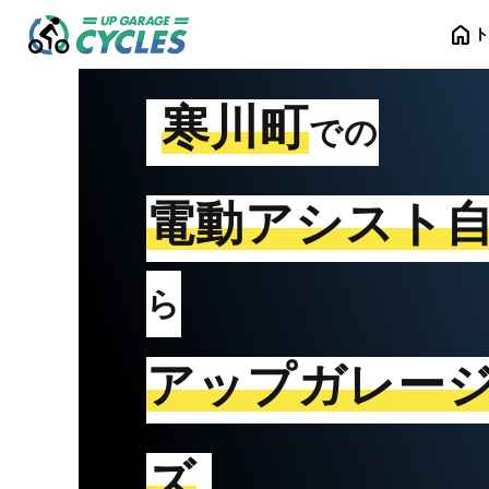
home
寒川町
での
電動アシスト
ら
アップガレー
ズ