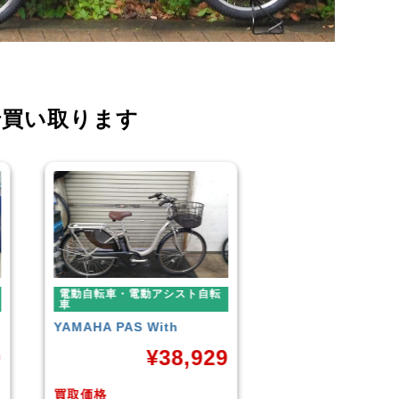
で買い取ります
転
電動自転車・電動アシスト自転
電動自転車・電動
車
車
BLAZE
STYLE E-BIKE
Panasonic
ギュ
ームDX20
29
¥
88,000
買取価格
買取価格