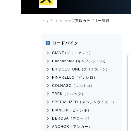
トップ
ショップ買取カテゴリー詳細
ロードバイク
GIANT (ジャイアント)
Cannondale (キャノンデール)
BRIDGESTONE (ブリヂストン)
PINARELLO（ピナレロ）
COLNAGO（コルナゴ）
TREK（トレック）
たたみ自転車
電動自転車・電動アシスト自転
車
SPECIALIZED（スペシャライズド）
自転車・電動アシスト自転
Panasonic
ギュット・クル
BIANCHI（ビアンキ）
ームR・EX
Y
ERWAY-A01-Lite
DEROSA（デローザ）
¥
66,000
¥
27,500
ANCHOR（アンカー）
価格
買取価格