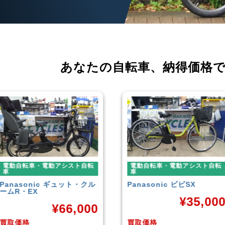
あなたの自転車、
納得価格
電動自転車・電動アシスト自転
電動自転車・電動アシスト自
車
車
Panasonic
ビビSX
YAMAHA
PAS With
¥
35,000
¥
38,9
買取価格
買取価格