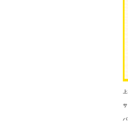
上
サ
バ