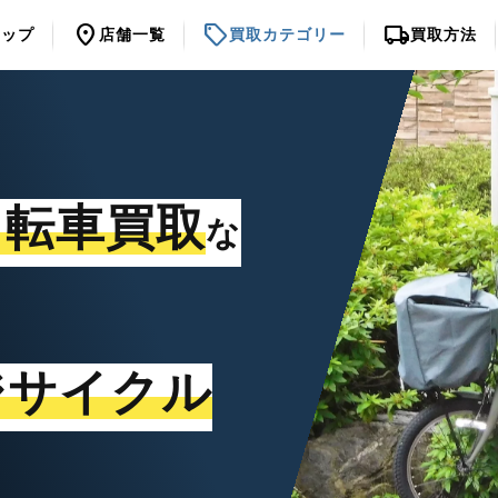
location_on
sell
local_shipping
トップ
店舗一覧
買取カテゴリー
買取方法
自転車買取
な
ジサイクル