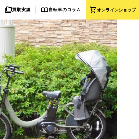
folder_copy
import_contacts
shopping_cart
買取実績
自転車のコラム
オンライン
ショップ