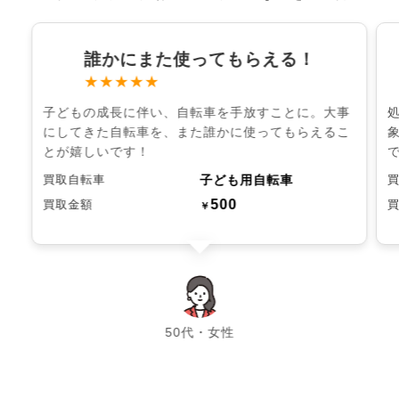
誰かにまた使ってもらえる！
★★★★★
子どもの成長に伴い、自転車を手放すことに。大事
にしてきた自転車を、また誰かに使ってもらえるこ
とが嬉しいです！
子ども用自転車
買取自転車
500
買取金額
￥
chevron_left
chevron_right
50代・女性