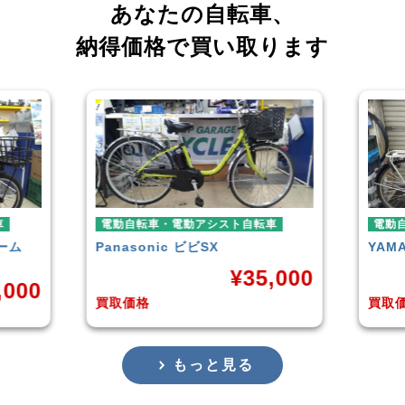
あなたの自転車、
納得価格で買い取ります
電動アシスト自転車
電動自転車・電動アシスト自転車
c
ビビSX
YAMAHA
PAS With
¥
35,000
¥
38,92
買取価格
もっと見る