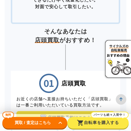
対面で安心して取引したい。
そんなあなたは
店頭買取
がおすすめ！
店頭買取
お近くの店舗へ直接お持ちいただく「店頭買取」
は一番ご利用いただいている買取方法です。
無料
パーツも続々入荷中！
店頭買取予約はこちら
keyboard_arrow_down
shopping_cart
買取 / 査定はこちら
自転車を購入する