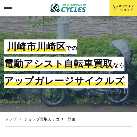
shopping_cart
オンライン
ショップ
川崎市川崎区
での
電動アシスト自転車買取
なら
アップガレージサイクルズ
トップ
ショップ買取カテゴリー詳細