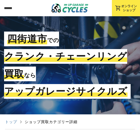
shopping_cart
オンライン
ショップ
四街道市
での
クランク・チェーンリング
買取
なら
アップガレージサイクルズ
トップ
ショップ買取カテゴリー詳細