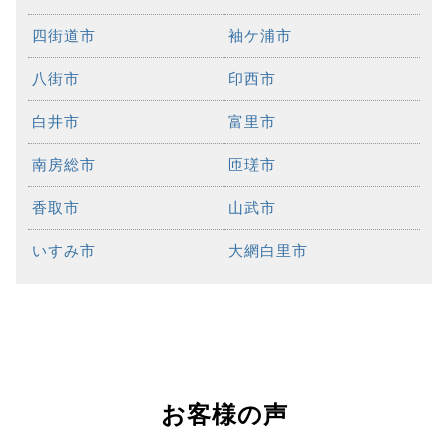
四街道市
袖ケ浦市
八街市
印西市
白井市
富里市
南房総市
匝瑳市
香取市
山武市
いすみ市
大網白里市
お客様の声