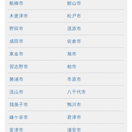
船橋市
館山市
木更津市
松戸市
野田市
茂原市
成田市
佐倉市
東金市
旭市
習志野市
柏市
勝浦市
市原市
流山市
八千代市
我孫子市
鴨川市
鎌ケ谷市
君津市
富津市
浦安市