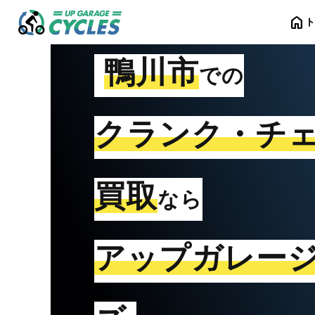
home
鴨川市
での
クランク・チ
買取
なら
アップガレー