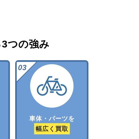
る
3つの強み
車体・パーツを
幅広く買取