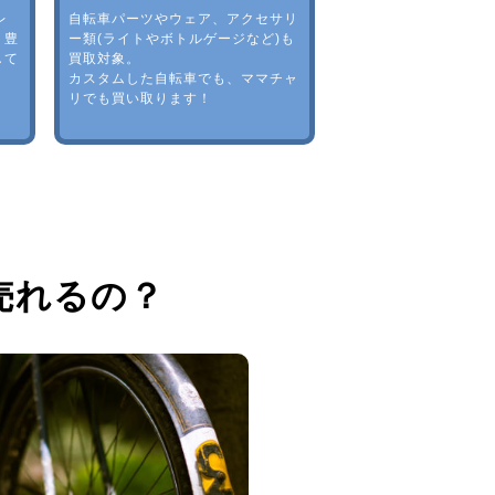
レ
自転車パーツやウェア、アクセサリ
。豊
ー類(ライトやボトルゲージなど)も
して
買取対象。
カスタムした自転車でも、ママチャ
リでも買い取ります！
売れるの？