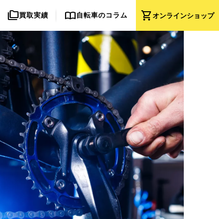
folder_copy
import_contacts
shopping_cart
買取実績
自転車のコラム
オンライン
ショップ