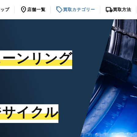
location_on
sell
local_shipping
トップ
店舗一覧
買取カテゴリー
買取方法
ェーンリング
ジサイクル