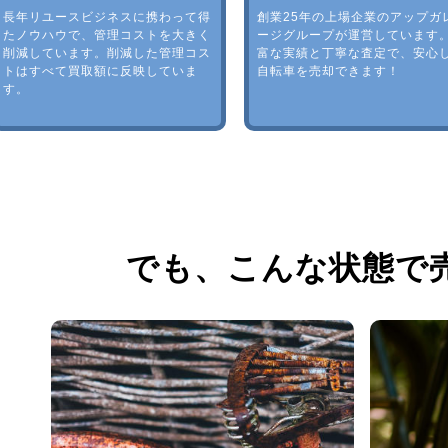
長年リユースビジネスに携わって得
創業25年の上場企業のアップガ
たノウハウで、管理コストを大きく
ージグループが運営しています
削減しています。削減した管理コス
富な実績と丁寧な査定で、安心
トはすべて買取額に反映していま
自転車を売却できます！
す。
でも、
こんな状態で