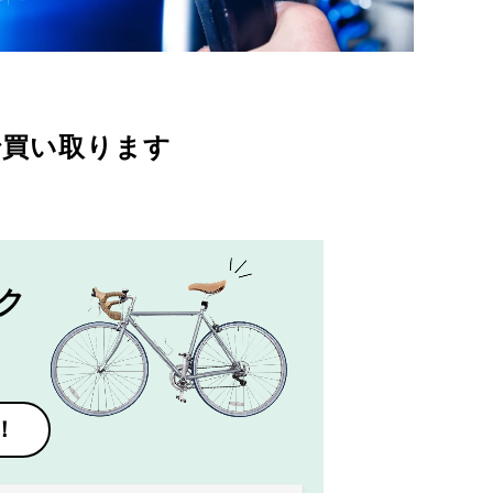
で買い取ります
ク
！