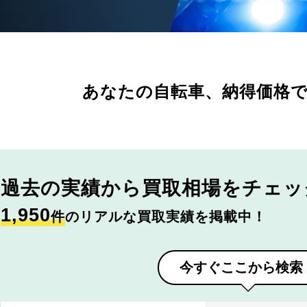
あなたの自転車、
納得価格
過去の実績から
買取相場をチェッ
1,950
件
のリアルな買取実績を掲載中！
今すぐここから検索