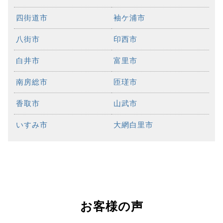
四街道市
袖ケ浦市
八街市
印西市
白井市
富里市
南房総市
匝瑳市
香取市
山武市
いすみ市
大網白里市
お客様の声