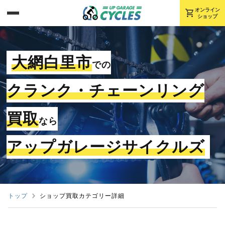
shopping_cart
オンライン
ショップ
大網白里市
での
クランク・チェーンリング
買取
なら
アップガレージサイクルズ
トップ
ショップ買取カテゴリー詳細