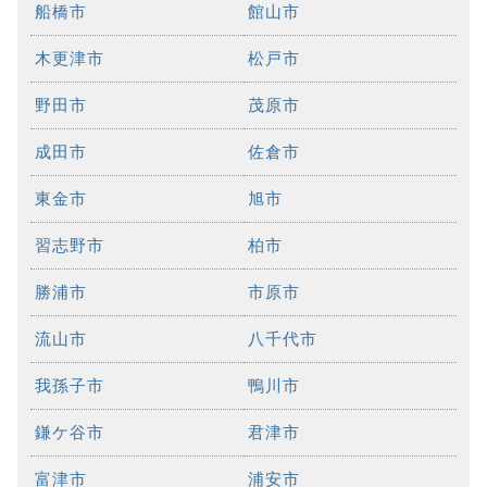
船橋市
館山市
木更津市
松戸市
野田市
茂原市
成田市
佐倉市
東金市
旭市
習志野市
柏市
勝浦市
市原市
流山市
八千代市
我孫子市
鴨川市
鎌ケ谷市
君津市
富津市
浦安市