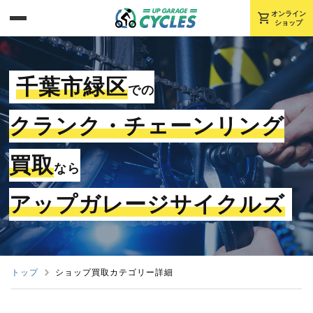
shopping_cart
オンライン
ショップ
千葉市緑区
での
クランク・チェーンリング
買取
なら
アップガレージサイクルズ
トップ
ショップ買取カテゴリー詳細