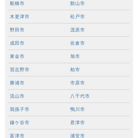
船橋市
館山市
木更津市
松戸市
野田市
茂原市
成田市
佐倉市
東金市
旭市
習志野市
柏市
勝浦市
市原市
流山市
八千代市
我孫子市
鴨川市
鎌ケ谷市
君津市
富津市
浦安市