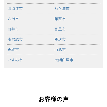
四街道市
袖ケ浦市
八街市
印西市
白井市
富里市
南房総市
匝瑳市
香取市
山武市
いすみ市
大網白里市
お客様の声