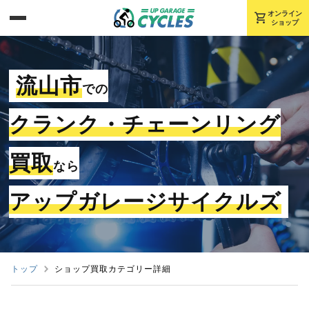
shopping_cart
オンライン
ショップ
流山市
での
クランク・チェーンリング
買取
なら
アップガレージサイクルズ
トップ
ショップ買取カテゴリー詳細