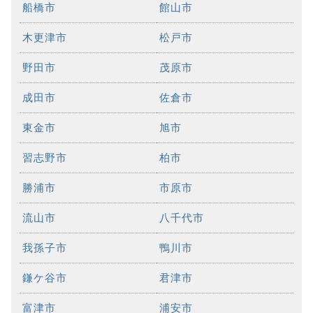
船橋市
館山市
木更津市
松戸市
野田市
茂原市
成田市
佐倉市
東金市
旭市
習志野市
柏市
勝浦市
市原市
流山市
八千代市
我孫子市
鴨川市
鎌ケ谷市
君津市
富津市
浦安市