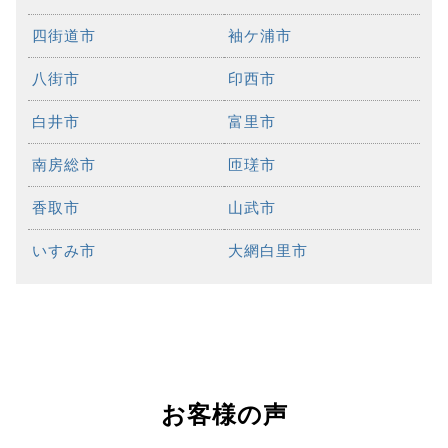
四街道市
袖ケ浦市
八街市
印西市
白井市
富里市
南房総市
匝瑳市
香取市
山武市
いすみ市
大網白里市
お客様の声