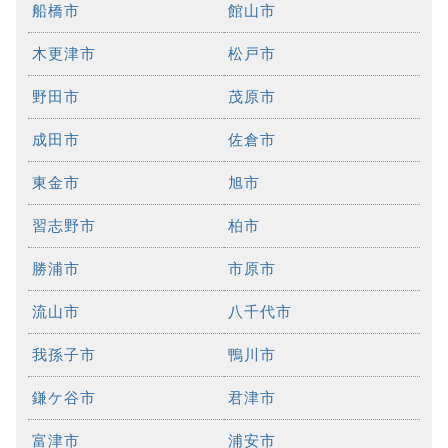
船橋市
館山市
木更津市
松戸市
野田市
茂原市
成田市
佐倉市
東金市
旭市
習志野市
柏市
勝浦市
市原市
流山市
八千代市
我孫子市
鴨川市
鎌ケ谷市
君津市
富津市
浦安市