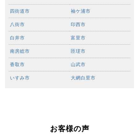
四街道市
袖ケ浦市
八街市
印西市
白井市
富里市
南房総市
匝瑳市
香取市
山武市
いすみ市
大網白里市
お客様の声