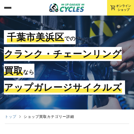
shopping_cart
オンライン
ショップ
千葉市美浜区
での
クランク・チェーンリング
買取
なら
アップガレージサイクルズ
トップ
ショップ買取カテゴリー詳細