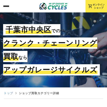
shopping_cart
オンライン
ショップ
千葉市中央区
での
クランク・チェーンリング
買取
なら
アップガレージサイクルズ
トップ
ショップ買取カテゴリー詳細