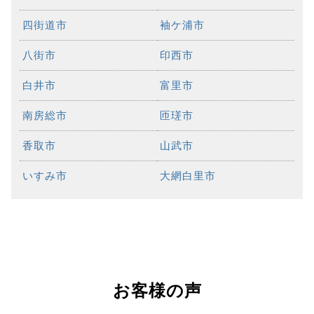
四街道市
袖ケ浦市
八街市
印西市
白井市
富里市
南房総市
匝瑳市
香取市
山武市
いすみ市
大網白里市
お客様の声