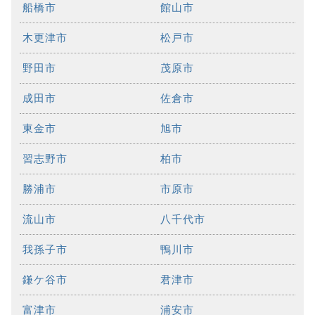
船橋市
館山市
木更津市
松戸市
野田市
茂原市
成田市
佐倉市
東金市
旭市
習志野市
柏市
勝浦市
市原市
流山市
八千代市
我孫子市
鴨川市
鎌ケ谷市
君津市
富津市
浦安市