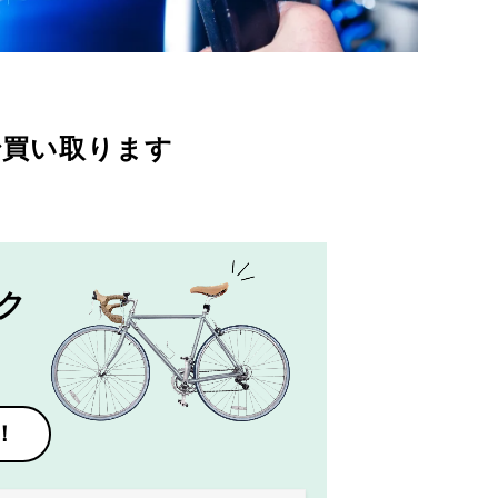
で買い取ります
ク
！