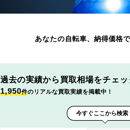
あなたの自転車、
納得価格
過去の実績から
買取相場をチェッ
1,950
件
のリアルな買取実績を掲載中！
今すぐここから検索