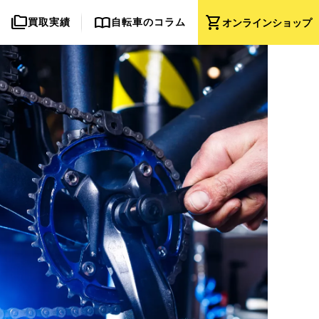
folder_copy
import_contacts
shopping_cart
買取実績
自転車のコラム
オンライン
ショップ