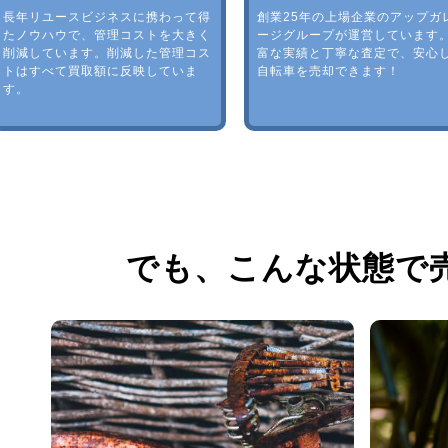
長年リユースビジネスに携わって得
創業25年の上場企業のアップガ
たノウハウで、管理コストを大きく
ージグループが運営しています
削減しています。削減した管理コス
富な実績と丁寧な査定で、安心
トはすべて買取額に反映していま
自転車を売却できます！
す。
でも、
こんな状態で