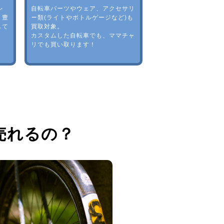
レ
自転車パーツやウェア、アクセサリ
。豊
ー類(ライトやボトルゲージなど)も
して
買取対象。
カスタムした自転車でも、ママチャ
リでも買い取ります！
売れるの？