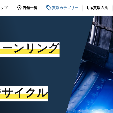
location_on
sell
local_shipping
トップ
店舗一覧
買取カテゴリー
買取方法
ェーンリング
ジサイクル