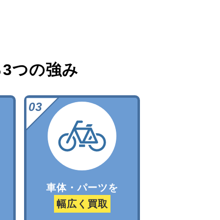
る
3つの強み
車体・パーツを
幅広く買取