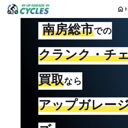
home
南房総市
での
クランク・チ
買取
なら
アップガレー