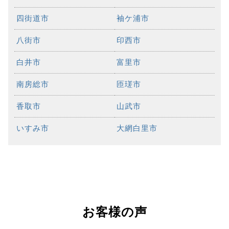
四街道市
袖ケ浦市
八街市
印西市
白井市
富里市
南房総市
匝瑳市
香取市
山武市
いすみ市
大網白里市
お客様の声