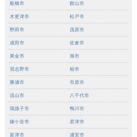
船橋市
館山市
木更津市
松戸市
野田市
茂原市
成田市
佐倉市
東金市
旭市
習志野市
柏市
勝浦市
市原市
流山市
八千代市
我孫子市
鴨川市
鎌ケ谷市
君津市
富津市
浦安市