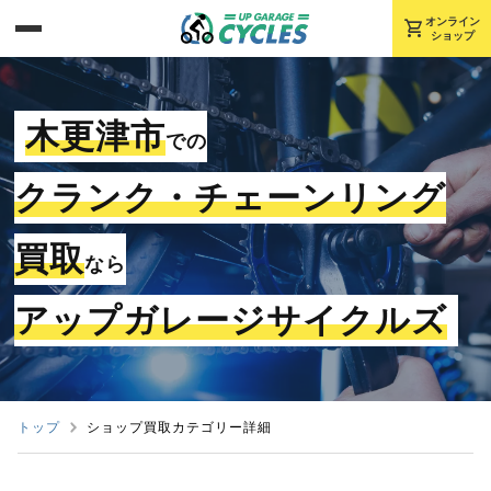
shopping_cart
オンライン
ショップ
木更津市
での
クランク・チェーンリング
買取
なら
アップガレージサイクルズ
トップ
ショップ買取カテゴリー詳細