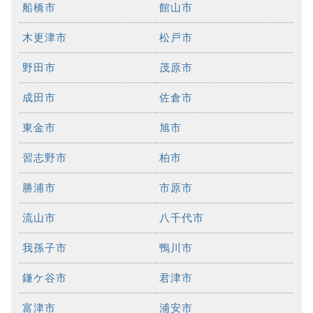
船橋市
館山市
木更津市
松戸市
野田市
茂原市
成田市
佐倉市
東金市
旭市
習志野市
柏市
勝浦市
市原市
流山市
八千代市
我孫子市
鴨川市
鎌ケ谷市
君津市
富津市
浦安市