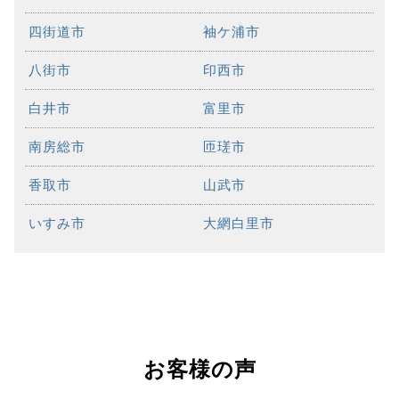
四街道市
袖ケ浦市
八街市
印西市
白井市
富里市
南房総市
匝瑳市
香取市
山武市
いすみ市
大網白里市
お客様の声