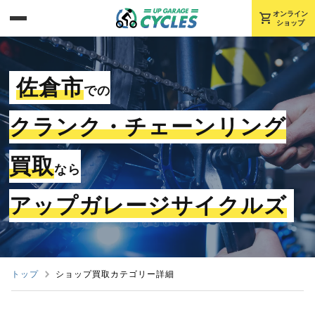
shopping_cart
オンライン
ショップ
佐倉市
での
クランク・チェーンリング
買取
なら
アップガレージサイクルズ
トップ
ショップ買取カテゴリー詳細