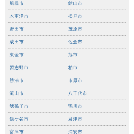
船橋市
館山市
木更津市
松戸市
野田市
茂原市
成田市
佐倉市
東金市
旭市
習志野市
柏市
勝浦市
市原市
流山市
八千代市
我孫子市
鴨川市
鎌ケ谷市
君津市
富津市
浦安市