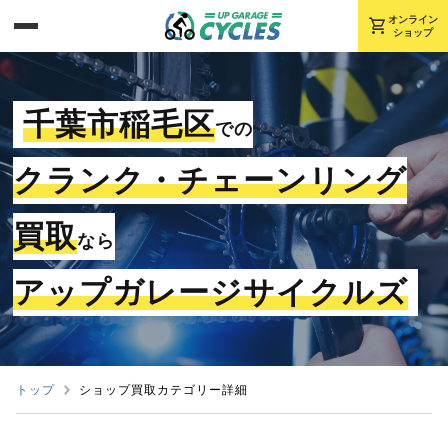
shopping_cart
オンライン
ショップ
千葉市稲毛区
での
クランク・チェーンリング
買取
なら
アップガレージサイクルズ
トップ
ショップ買取カテゴリー詳細