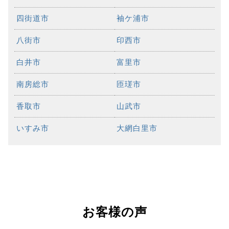
四街道市
袖ケ浦市
八街市
印西市
白井市
富里市
南房総市
匝瑳市
香取市
山武市
いすみ市
大網白里市
お客様の声