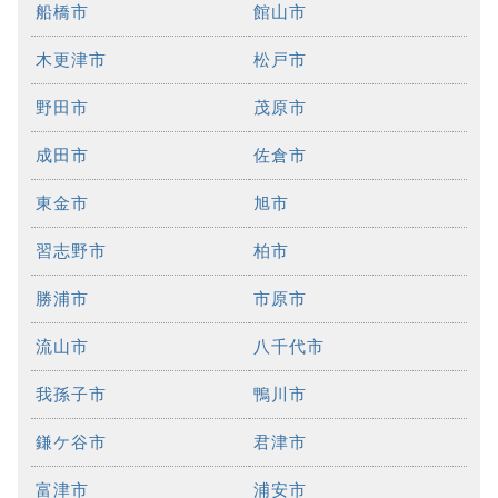
船橋市
館山市
木更津市
松戸市
野田市
茂原市
成田市
佐倉市
東金市
旭市
習志野市
柏市
勝浦市
市原市
流山市
八千代市
我孫子市
鴨川市
鎌ケ谷市
君津市
富津市
浦安市