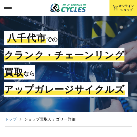
shopping_cart
オンライン
ショップ
八千代市
での
クランク・チェーンリング
買取
なら
アップガレージサイクルズ
トップ
ショップ買取カテゴリー詳細