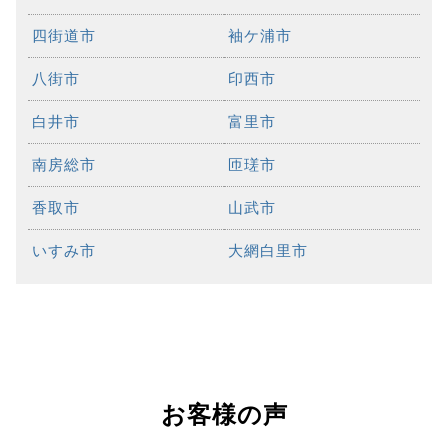
四街道市
袖ケ浦市
八街市
印西市
白井市
富里市
南房総市
匝瑳市
香取市
山武市
いすみ市
大網白里市
お客様の声