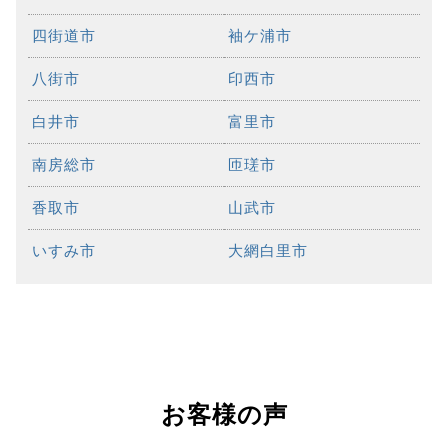
四街道市
袖ケ浦市
八街市
印西市
白井市
富里市
南房総市
匝瑳市
香取市
山武市
いすみ市
大網白里市
お客様の声