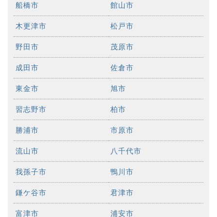
船橋市
館山市
木更津市
松戸市
野田市
茂原市
成田市
佐倉市
東金市
旭市
習志野市
柏市
勝浦市
市原市
流山市
八千代市
我孫子市
鴨川市
鎌ケ谷市
君津市
富津市
浦安市