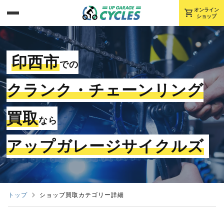
shopping_cart
オンライン
ショップ
印西市
での
クランク・チェーンリング
買取
なら
アップガレージサイクルズ
トップ
ショップ買取カテゴリー詳細