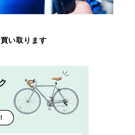
で買い取ります
ク
！