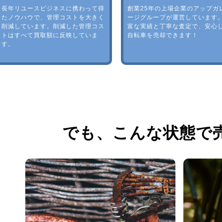
長年リユースビジネスに携わって得
創業25年の上場企業のアップガ
たノウハウで、管理コストを大きく
ージグループが運営しています
削減しています。削減した管理コス
富な実績と丁寧な査定で、安心
トはすべて買取額に反映していま
自転車を売却できます！
す。
でも、
こんな状態で