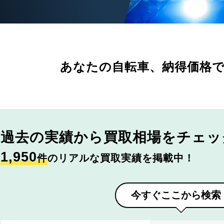
あなたの自転車、
納得価格
過去の実績から
買取相場をチェッ
1,950
件
のリアルな買取実績を掲載中！
今すぐここから検索