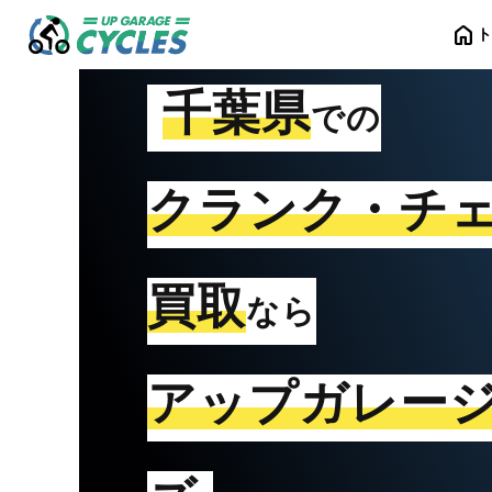
home
千葉県
での
クランク・チ
買取
なら
アップガレー