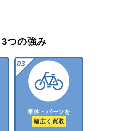
る
3つの強み
車体・パーツを
幅広く買取