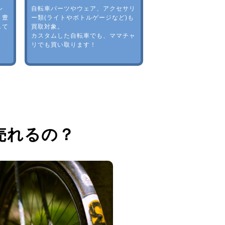
レ
自転車パーツやウェア、アクセサリ
。豊
ー類(ライトやボトルゲージなど)も
して
買取対象。
カスタムした自転車でも、ママチャ
リでも買い取ります！
売れるの？