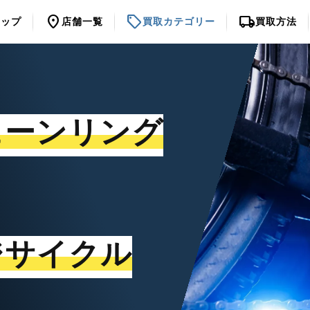
location_on
sell
local_shipping
トップ
店舗一覧
買取カテゴリー
買取方法
ェーンリング
ジサイクル