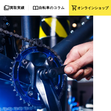
folder_copy
import_contacts
shopping_cart
買取実績
自転車のコラム
オンライン
ショップ