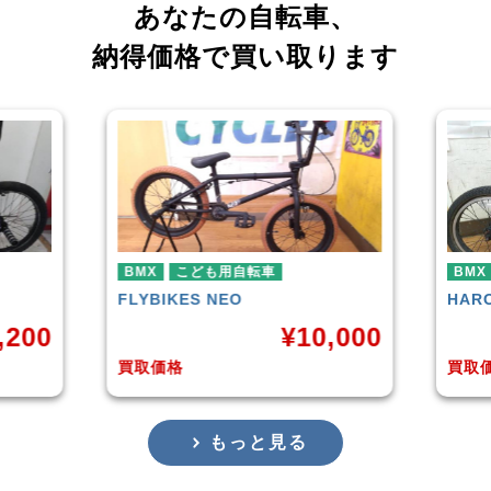
あなたの自転車、
納得価格で買い取ります
車
BMX
HARO
DOWNTOWN
¥
10,000
¥
4,225
買取価格
もっと見る