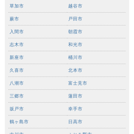
草加市
越谷市
蕨市
戸田市
入間市
朝霞市
志木市
和光市
新座市
桶川市
久喜市
北本市
八潮市
富士見市
三郷市
蓮田市
坂戸市
幸手市
鶴ヶ島市
日高市