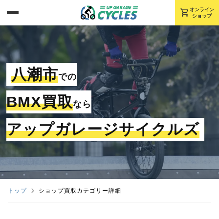
shopping_cart
オンライン
ショップ
八潮市
での
BMX買取
なら
アップガレージサイクルズ
トップ
ショップ買取カテゴリー詳細