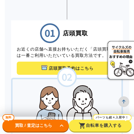
店頭買取
お近くの店舗へ直接お持ちいただく「店頭買取」
は一番ご利用いただいている買取方法です。
店頭買取予約はこちら
無料
パーツも続々入荷中！
keyboard_arrow_down
shopping_cart
買取 / 査定はこちら
自転車を購入する