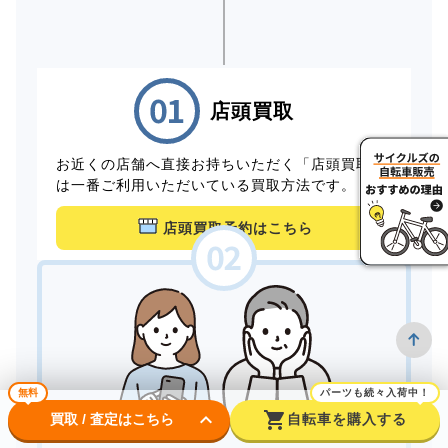
店頭買取
お近くの店舗へ直接お持ちいただく「店頭買取」
は一番ご利用いただいている買取方法です。
店頭買取予約はこちら
無料
パーツも続々入荷中！
keyboard_arrow_down
shopping_cart
買取 / 査定はこちら
自転車を購入する