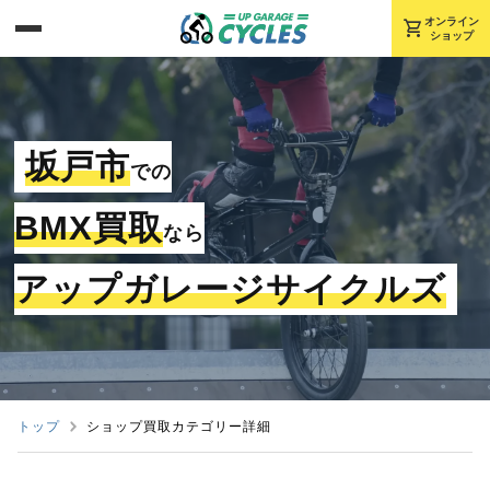
shopping_cart
オンライン
ショップ
坂戸市
での
BMX買取
なら
アップガレージサイクルズ
トップ
ショップ買取カテゴリー詳細