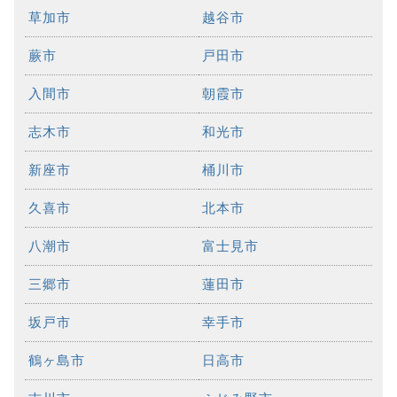
草加市
越谷市
蕨市
戸田市
入間市
朝霞市
志木市
和光市
新座市
桶川市
久喜市
北本市
八潮市
富士見市
三郷市
蓮田市
坂戸市
幸手市
鶴ヶ島市
日高市