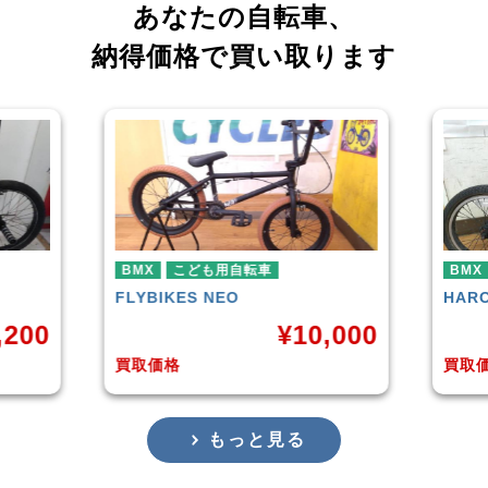
あなたの自転車、
納得価格で買い取ります
BMX
BM
HARO
DOWNTOWN
KU
0,000
¥
4,225
買取価格
買取
もっと見る