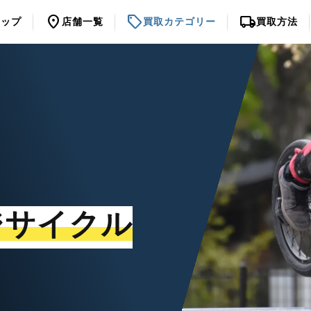
location_on
sell
local_shipping
トップ
店舗一覧
買取カテゴリー
買取方法
ジサイクル