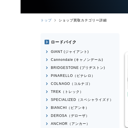
トップ
ショップ買取カテゴリー詳細
ロードバイク
GIANT (ジャイアント)
Cannondale (キャノンデール)
BRIDGESTONE (ブリヂストン)
PINARELLO（ピナレロ）
COLNAGO（コルナゴ）
TREK（トレック）
MX
こども用自転車
BMX
SPECIALIZED（スペシャライズド）
ngoose
MICRON
MONGOOSE
モデル不明
BIANCHI（ビアンキ）
¥
16,500
¥
2,200
DEROSA（デローザ）
取価格
買取価格
ANCHOR（アンカー）