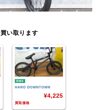
で買い取ります
BMX
BMX
KUWAHARA
KZ-01 2015年
WETHEPEO
モデル
(Matt Blac
,225
¥
11,000
買取価格
買取価格