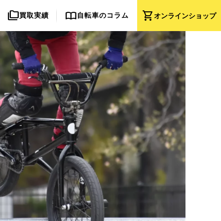
folder_copy
import_contacts
shopping_cart
買取実績
自転車のコラム
オンライン
ショップ