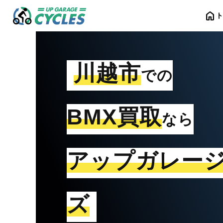
home
川越市
での
BMX買取
なら
アップガレー
ズ