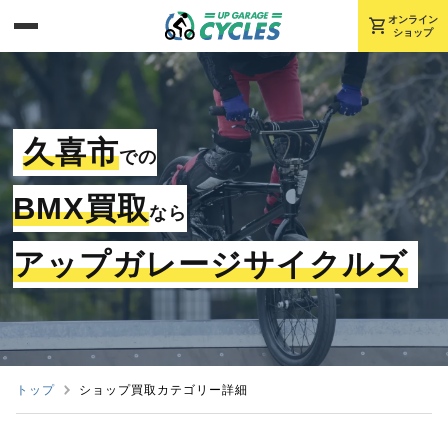
shopping_cart
オンライン
ショップ
久喜市
での
BMX買取
なら
アップガレージサイクルズ
トップ
ショップ買取カテゴリー詳細