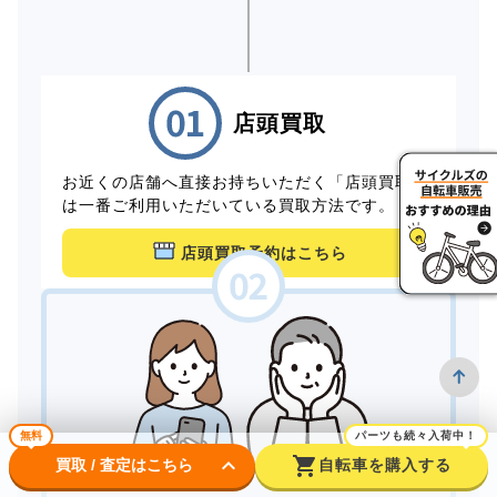
店頭買取
お近くの店舗へ直接お持ちいただく「店頭買取」
は一番ご利用いただいている買取方法です。
店頭買取予約はこちら
無料
パーツも続々入荷中！
keyboard_arrow_down
shopping_cart
買取 / 査定はこちら
自転車を購入する