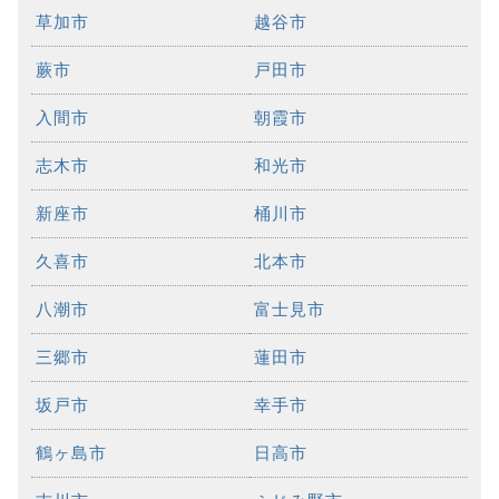
草加市
越谷市
蕨市
戸田市
入間市
朝霞市
志木市
和光市
新座市
桶川市
久喜市
北本市
八潮市
富士見市
三郷市
蓮田市
坂戸市
幸手市
鶴ヶ島市
日高市