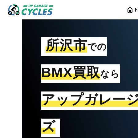
home
所沢市
での
BMX買取
なら
アップガレー
ズ