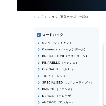
トップ
ショップ買取カテゴリー詳細
ロードバイク
GIANT (ジャイアント)
Cannondale (キャノンデール)
BRIDGESTONE (ブリヂストン)
PINARELLO（ピナレロ）
COLNAGO（コルナゴ）
TREK（トレック）
こども用自転車
BMX
SPECIALIZED（スペシャライズド）
ose
MICRON
MONGOOSE
モデル不明
BIANCHI（ビアンキ）
¥
16,500
¥
2,200
DEROSA（デローザ）
買取価格
ANCHOR（アンカー）