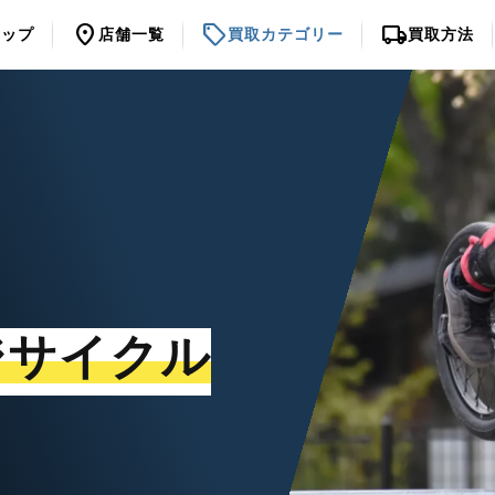
location_on
sell
local_shipping
トップ
店舗一覧
買取カテゴリー
買取方法
ジサイクル