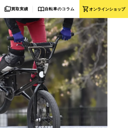
folder_copy
import_contacts
shopping_cart
買取実績
自転車のコラム
オンライン
ショップ