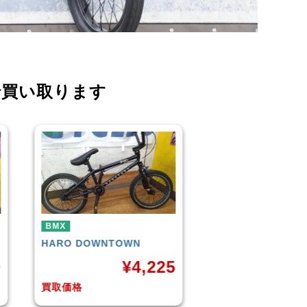
で買い取ります
BMX
BMX
KUWAHARA
KZ-01 2015年
WETHEPEOPLE
C
モデル
(Matt Black) 2
5
¥
11,000
¥
1
買取価格
買取価格