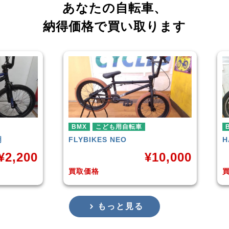
あなたの自転車、
納得価格で買い取ります
こども用自転車
BMX
KES
NEO
HARO
DOWNTOWN
¥
10,000
¥
4,
格
買取価格
もっと見る