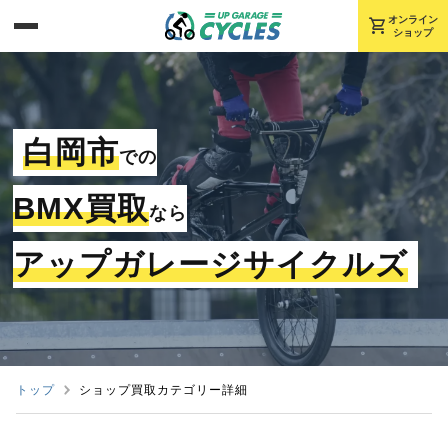
shopping_cart
オンライン
ショップ
白岡市
での
BMX買取
なら
アップガレージサイクルズ
トップ
ショップ買取カテゴリー詳細