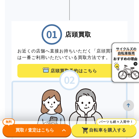
店頭買取
お近くの店舗へ直接お持ちいただく「店頭買取」
は一番ご利用いただいている買取方法です。
店頭買取予約はこちら
無料
パーツも続々入荷中！
keyboard_arrow_down
shopping_cart
買取 / 査定はこちら
自転車を購入する