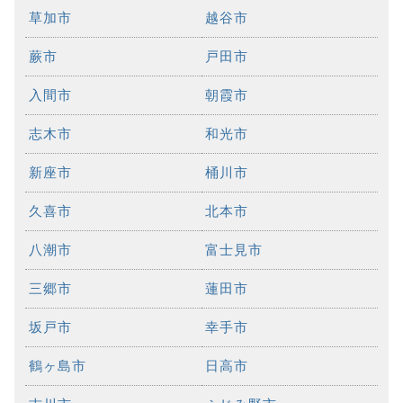
草加市
越谷市
蕨市
戸田市
入間市
朝霞市
志木市
和光市
新座市
桶川市
久喜市
北本市
八潮市
富士見市
三郷市
蓮田市
坂戸市
幸手市
鶴ヶ島市
日高市