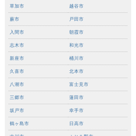
草加市
越谷市
蕨市
戸田市
入間市
朝霞市
志木市
和光市
新座市
桶川市
久喜市
北本市
八潮市
富士見市
三郷市
蓮田市
坂戸市
幸手市
鶴ヶ島市
日高市