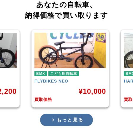
あなたの自転車、
納得価格で買い取ります
BMX
HARO
DOWNTOWN
¥
10,000
¥
4,225
買取価格
もっと見る