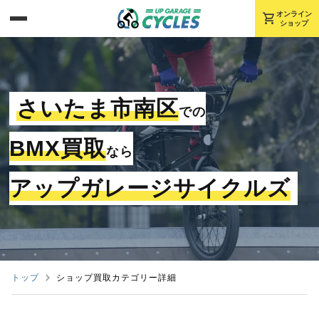
shopping_cart
オンライン
ショップ
さいたま市南区
での
BMX買取
なら
アップガレージサイクルズ
トップ
ショップ買取カテゴリー詳細