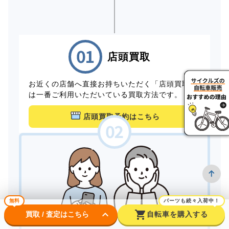
店頭買取
お近くの店舗へ直接お持ちいただく「店頭買取」
は一番ご利用いただいている買取方法です。
店頭買取予約はこちら
無料
パーツも続々入荷中！
keyboard_arrow_down
shopping_cart
買取 / 査定はこちら
自転車を購入する