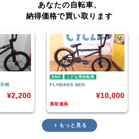
あなたの自転車、
納得価格で買い取ります
ども用自転車
BMX
S
NEO
HARO
DOWNTOWN
¥
10,000
¥
4,2
買取価格
もっと見る