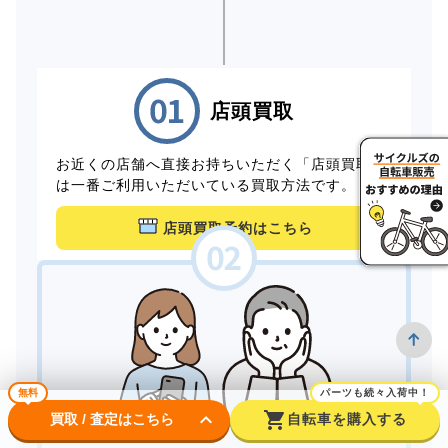
店頭買取
お近くの店舗へ直接お持ちいただく「店頭買取」
は一番ご利用いただいている買取方法です。
店頭買取予約はこちら
無料
パーツも続々入荷中！
keyboard_arrow_down
shopping_cart
買取 / 査定はこちら
自転車を購入する