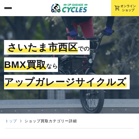
shopping_cart
オンライン
ショップ
さいたま市西区
での
BMX買取
なら
アップガレージサイクルズ
トップ
ショップ買取カテゴリー詳細