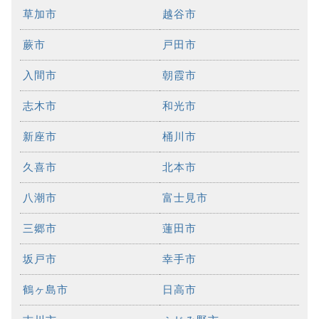
草加市
越谷市
蕨市
戸田市
入間市
朝霞市
志木市
和光市
新座市
桶川市
久喜市
北本市
八潮市
富士見市
三郷市
蓮田市
坂戸市
幸手市
鶴ヶ島市
日高市