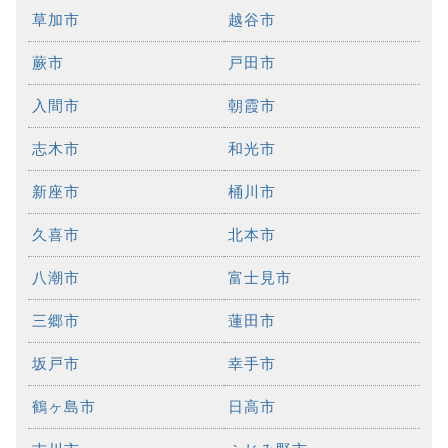
草加市
越谷市
蕨市
戸田市
入間市
朝霞市
志木市
和光市
新座市
桶川市
久喜市
北本市
八潮市
富士見市
三郷市
蓮田市
坂戸市
幸手市
鶴ヶ島市
日高市