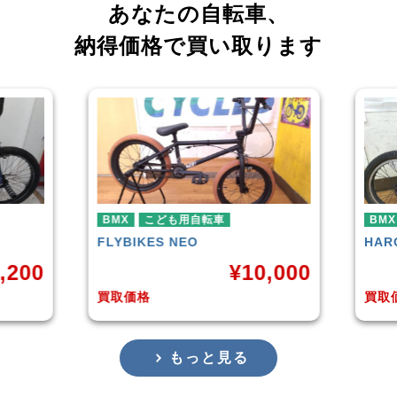
あなたの自転車、
納得価格で買い取ります
車
BMX
HARO
DOWNTOWN
¥
10,000
¥
4,225
買取価格
もっと見る