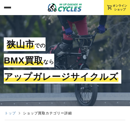
shopping_cart
オンライン
ショップ
狭山市
での
BMX買取
なら
アップガレージサイクルズ
トップ
ショップ買取カテゴリー詳細