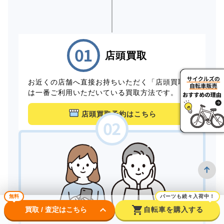
店頭買取
お近くの店舗へ直接お持ちいただく「店頭買取」
は一番ご利用いただいている買取方法です。
店頭買取予約はこちら
無料
パーツも続々入荷中！
keyboard_arrow_down
shopping_cart
買取 / 査定はこちら
自転車を購入する