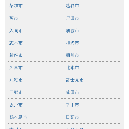
草加市
越谷市
蕨市
戸田市
入間市
朝霞市
志木市
和光市
新座市
桶川市
久喜市
北本市
八潮市
富士見市
三郷市
蓮田市
坂戸市
幸手市
鶴ヶ島市
日高市