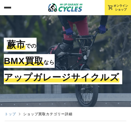
shopping_cart
オンライン
ショップ
蕨市
での
BMX買取
なら
アップガレージサイクルズ
トップ
ショップ買取カテゴリー詳細