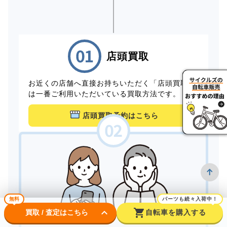
店頭買取
お近くの店舗へ直接お持ちいただく「店頭買取」
は一番ご利用いただいている買取方法です。
店頭買取予約はこちら
無料
パーツも続々入荷中！
keyboard_arrow_down
shopping_cart
買取 / 査定はこちら
自転車を購入する