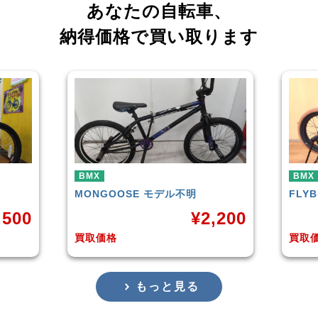
あなたの自転車、
納得価格で買い取ります
BMX
こども用自転車
BMX
FLYBIKES
NEO
HAR
,200
¥
10,000
買取価格
買取
もっと見る