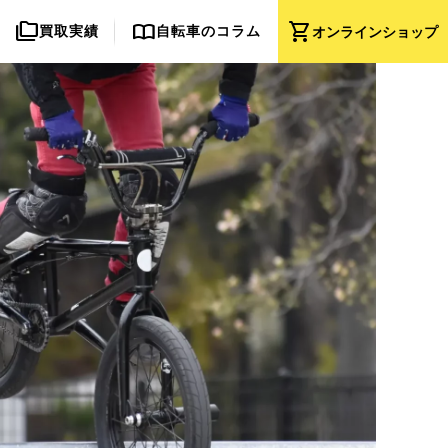
folder_copy
import_contacts
shopping_cart
買取実績
自転車のコラム
オンライン
ショップ