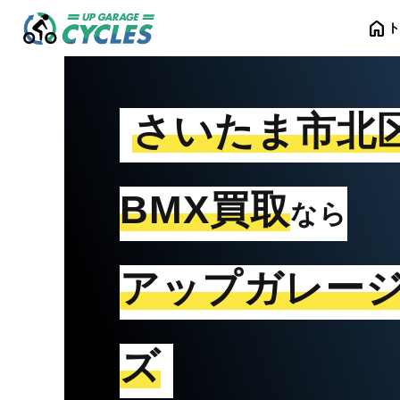
home
さいたま市北
BMX買取
なら
アップガレー
ズ