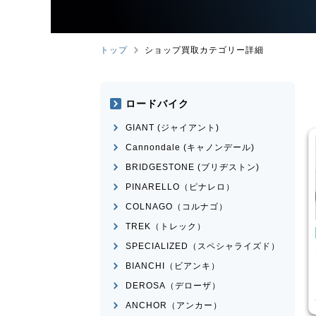
トップ
ショップ買取カテゴリー詳細
ロードバイク
GIANT (ジャイアント)
Cannondale (キャノンデール)
BRIDGESTONE (ブリヂストン)
PINARELLO（ピナレロ）
COLNAGO（コルナゴ）
TREK（トレック）
こども用自転車
BMX
SPECIALIZED（スペシャライズド）
ose
MICRON
MONGOOSE
モデル不明
BIANCHI（ビアンキ）
¥
16,500
¥
2,200
DEROSA（デローザ）
格
買取価格
ANCHOR（アンカー）