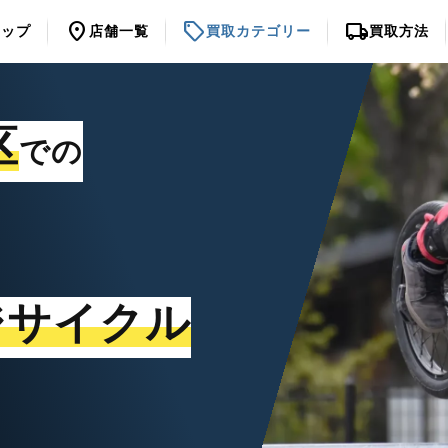
location_on
sell
local_shipping
トップ
店舗一覧
買取カテゴリー
買取方法
区
での
ジサイクル