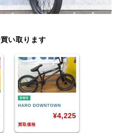
で買い取ります
BMX
BMX
KUWAHARA
KZ-01 2015年
WETHEPEOPLE
モデル
(Matt Black) 
5
¥
11,000
¥
買取価格
買取価格