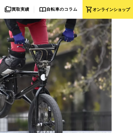
folder_copy
import_contacts
shopping_cart
買取実績
自転車のコラム
オンライン
ショップ