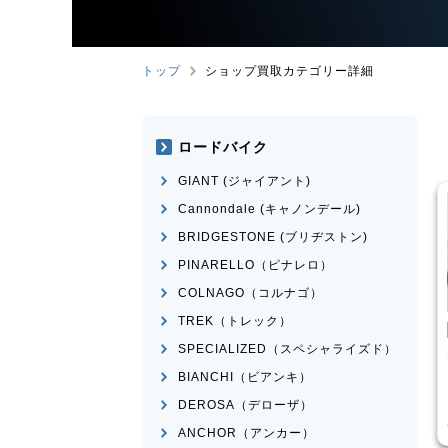
トップ
ショップ買取カテゴリー詳細
ロードバイク
GIANT (ジャイアント)
Cannondale (キャノンデール)
BRIDGESTONE (ブリヂストン)
PINARELLO（ピナレロ）
COLNAGO（コルナゴ）
TREK（トレック）
こども用自転車
BMX
SPECIALIZED（スペシャライズド）
ose
MICRON
MONGOOSE
モデル不明
BIANCHI（ビアンキ）
¥
16,500
¥
2,200
DEROSA（デローザ）
買取価格
ANCHOR（アンカー）