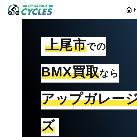
home
上尾市
での
BMX買取
なら
アップガレー
ズ