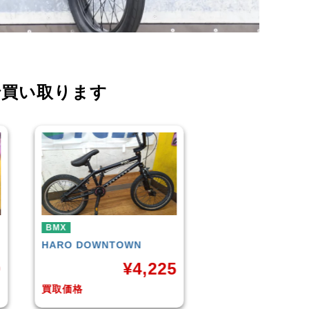
で買い取ります
BMX
BMX
KUWAHARA
KZ-01 2015年
WETHEPEOPLE
C
モデル
(Matt Black) 2
5
¥
11,000
¥
1
買取価格
買取価格