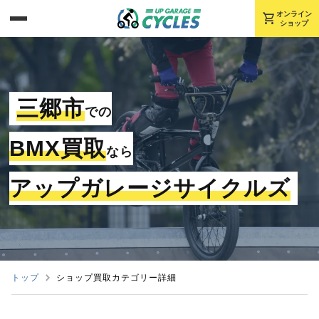
shopping_cart
オンライン
ショップ
三郷市
での
BMX買取
なら
アップガレージサイクルズ
トップ
ショップ買取カテゴリー詳細