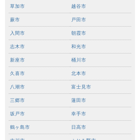
草加市
越谷市
蕨市
戸田市
入間市
朝霞市
志木市
和光市
新座市
桶川市
久喜市
北本市
八潮市
富士見市
三郷市
蓮田市
坂戸市
幸手市
鶴ヶ島市
日高市