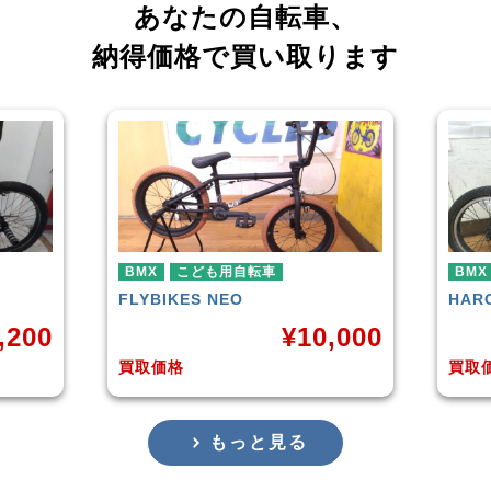
あなたの自転車、
納得価格で買い取ります
車
BMX
HARO
DOWNTOWN
¥
10,000
¥
4,225
買取価格
もっと見る