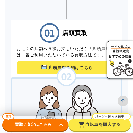
店頭買取
お近くの店舗へ直接お持ちいただく「店頭買取」
は一番ご利用いただいている買取方法です。
店頭買取予約はこちら
無料
パーツも続々入荷中！
keyboard_arrow_down
shopping_cart
買取 / 査定はこちら
自転車を購入する