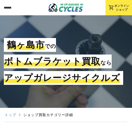
shopping_cart
オンライン
ショップ
鶴ヶ島市
での
ボトムブラケット買取
なら
アップガレージサイクルズ
トップ
ショップ買取カテゴリー詳細