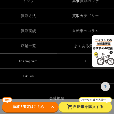
トップ
高価買取のワケ
買取方法
買取カテゴリー
買取実績
自転車のコラム
店舗一覧
よくある質問
Instagram
X
TikTok
会社概要
無料
パーツも続々入荷中！
keyboard_arrow_down
shopping_cart
買取 / 査定はこちら
自転車を購入する
お問い合わせ