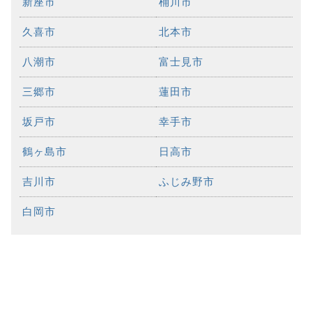
新座市
桶川市
久喜市
北本市
八潮市
富士見市
三郷市
蓮田市
坂戸市
幸手市
鶴ヶ島市
日高市
吉川市
ふじみ野市
白岡市