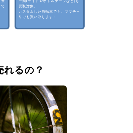
。豊
ー類(ライトやボトルゲージなど)も
して
買取対象。
カスタムした自転車でも、ママチャ
リでも買い取ります！
売れるの？