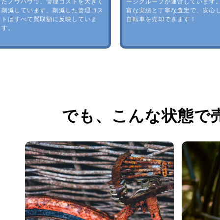
たノウハウで、管理コストを大きく
ージグループが運営しています
削減しています。削減した管理コス
富な実績と丁寧な査定で、安心
トはすべて買取額に反映していま
自転車を売却できます！
す。
でも、
こんな状態で