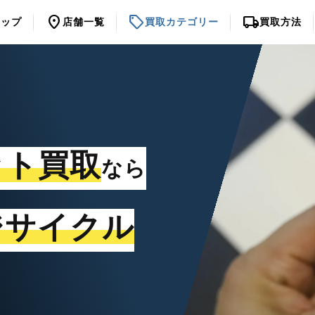
location_on
sell
local_shipping
トップ
店舗一覧
買取カテゴリー
買取方法
ット買取
なら
ジサイクル