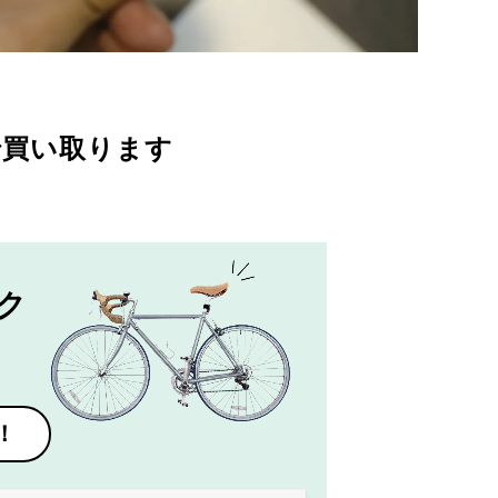
で買い取ります
ク
！