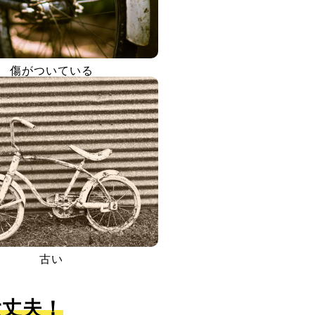
傷がついている
古い
大丈夫！