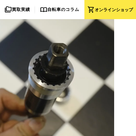
folder_copy
import_contacts
shopping_cart
買取実績
自転車のコラム
オンライン
ショップ