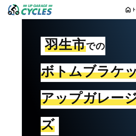
home
羽生市
での
ボトムブラケ
アップガレー
ズ