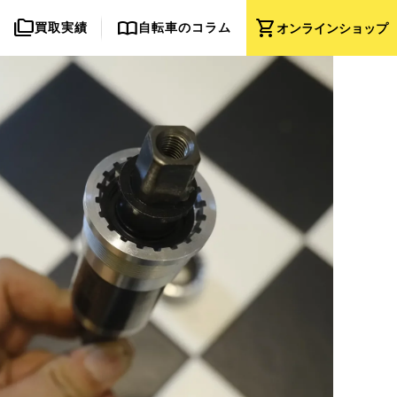
folder_copy
import_contacts
shopping_cart
買取実績
自転車のコラム
オンライン
ショップ