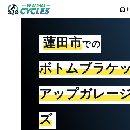
home
蓮田市
での
ボトムブラケ
アップガレー
ズ