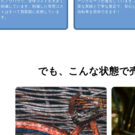
たノウハウで、管理コストを大きく
ージグループが運営しています
削減しています。削減した管理コス
富な実績と丁寧な査定で、安心
トはすべて買取額に反映していま
自転車を売却できます！
す。
でも、
こんな状態で