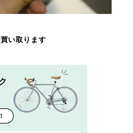
で買い取ります
ク
！