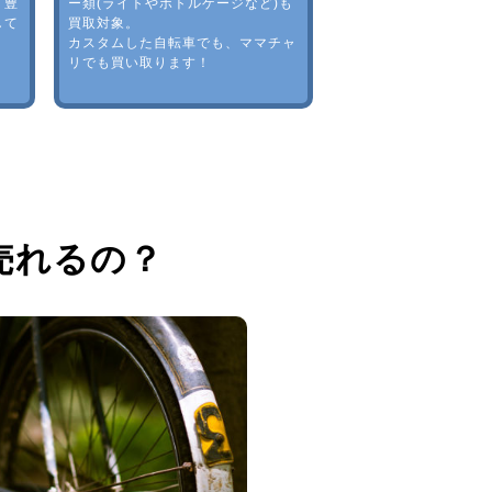
。豊
ー類(ライトやボトルゲージなど)も
して
買取対象。
カスタムした自転車でも、ママチャ
リでも買い取ります！
売れるの？