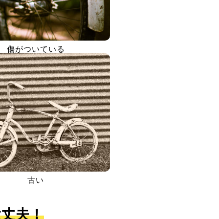
傷がついている
古い
大丈夫！