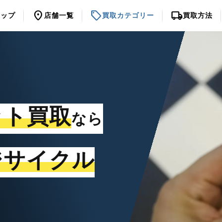
location_on
sell
local_shipping
トップ
店舗一覧
買取カテゴリー
買取方法
ット買取
なら
ジサイクル