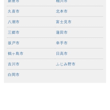
新座市
桶川市
久喜市
北本市
八潮市
富士見市
三郷市
蓮田市
坂戸市
幸手市
鶴ヶ島市
日高市
吉川市
ふじみ野市
白岡市