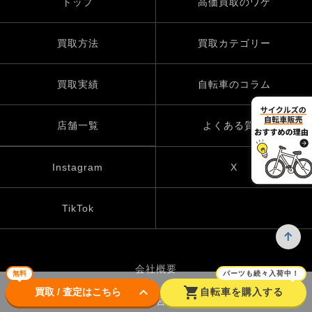
トップ
高価買取のワケ
買取方法
買取カテゴリー
買取実績
自転車のコラム
店舗一覧
よくある質問
Instagram
X
TikTok
会社概要
無料
パーツも続々入荷中！
keyboard_arrow_down
shopping_cart
買取 / 査定はこちら
自転車を購入する
お問い合わせ