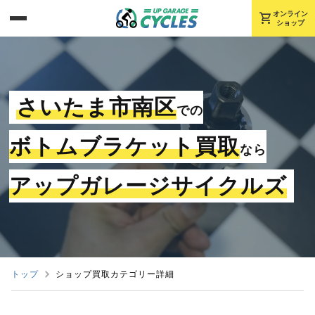
shopping_cart
オンライン
ショップ
さいたま市南区
での
ボトムブラケット買取
なら
アップガレージサイクルズ
トップ
ショップ買取カテゴリー詳細