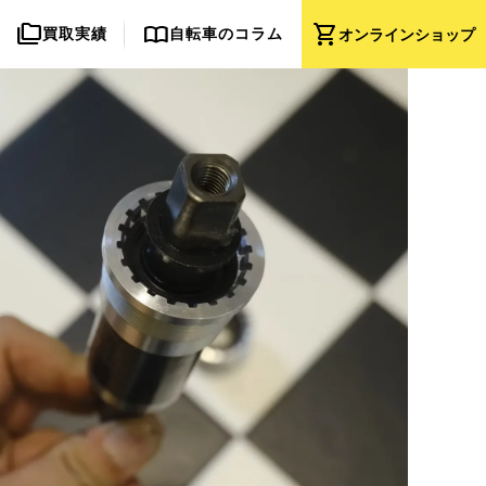
folder_copy
import_contacts
shopping_cart
買取実績
自転車のコラム
オンライン
ショップ