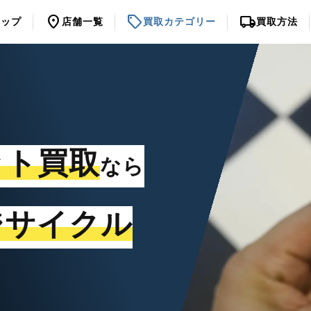
location_on
sell
local_shipping
トップ
店舗一覧
買取カテゴリー
買取方法
ット買取
なら
ジサイクル