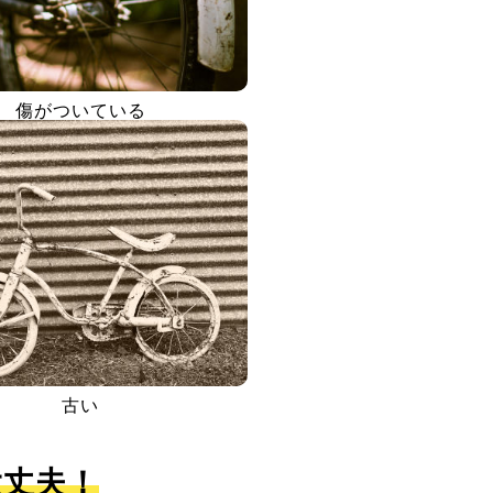
傷がついている
古い
大丈夫！