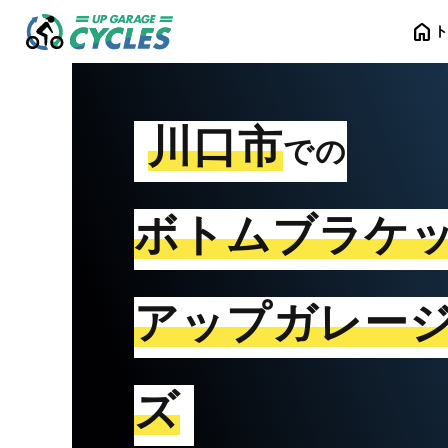
home
川口市
での
ボトムブラケ
アップガレー
ズ