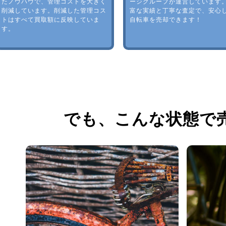
たノウハウで、管理コストを大きく
ージグループが運営しています
削減しています。削減した管理コス
富な実績と丁寧な査定で、安心
トはすべて買取額に反映していま
自転車を売却できます！
す。
でも、
こんな状態で