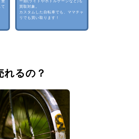
。豊
ー類(ライトやボトルゲージなど)も
して
買取対象。
カスタムした自転車でも、ママチャ
リでも買い取ります！
売れるの？