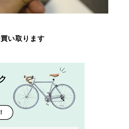
で買い取ります
ク
！