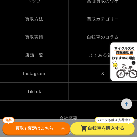
トップ
高価買取のワケ
買取方法
買取カテゴリー
買取実績
自転車のコラム
店舗一覧
よくある質問
Instagram
X
TikTok
会社概要
無料
パーツも続々入荷中！
keyboard_arrow_down
shopping_cart
買取 / 査定はこちら
自転車を購入する
お問い合わせ