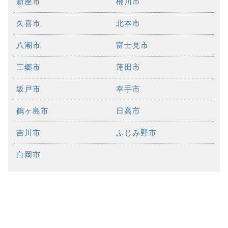
新座市
桶川市
久喜市
北本市
八潮市
富士見市
三郷市
蓮田市
坂戸市
幸手市
鶴ヶ島市
日高市
吉川市
ふじみ野市
白岡市