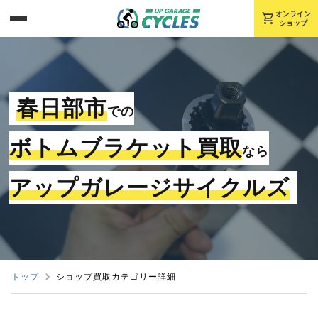
shopping_cart
オンライン
ショップ
春日部市
での
ボトムブラケット買取
なら
アップガレージサイクルズ
トップ
ショップ買取カテゴリー詳細