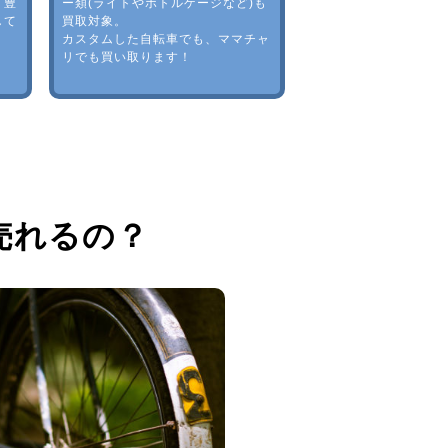
。豊
ー類(ライトやボトルゲージなど)も
して
買取対象。
カスタムした自転車でも、ママチャ
リでも買い取ります！
売れるの？