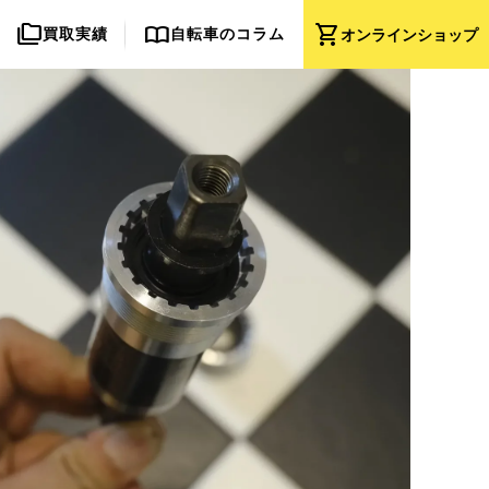
folder_copy
import_contacts
shopping_cart
買取実績
自転車のコラム
オンライン
ショップ