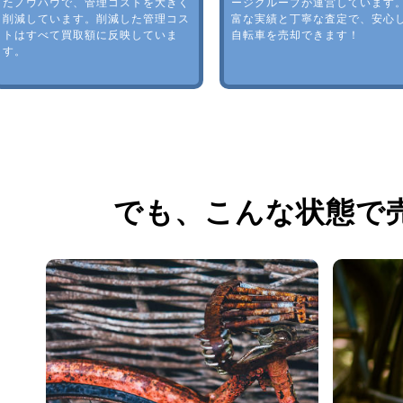
たノウハウで、管理コストを大きく
ージグループが運営しています
削減しています。削減した管理コス
富な実績と丁寧な査定で、安心
トはすべて買取額に反映していま
自転車を売却できます！
す。
でも、
こんな状態で