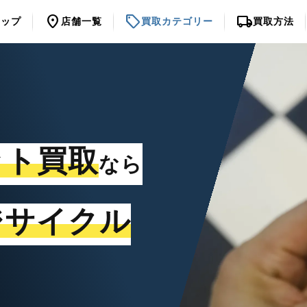
location_on
sell
local_shipping
トップ
店舗一覧
買取カテゴリー
買取方法
ット買取
なら
ジサイクル