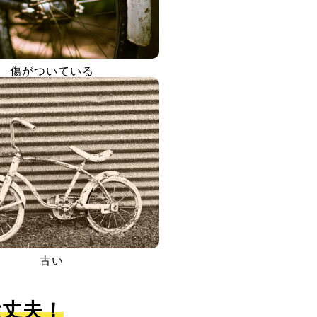
傷がついている
古い
大丈夫！