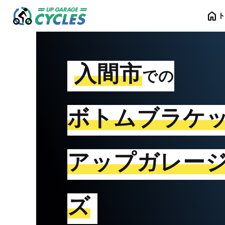
home
入間市
での
ボトムブラケ
アップガレー
ズ