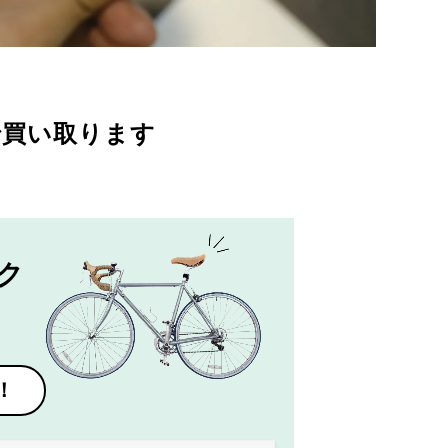
で買い取ります
ク
！