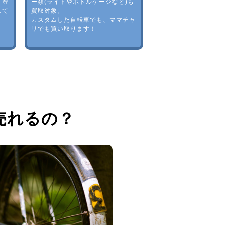
。豊
ー類(ライトやボトルゲージなど)も
して
買取対象。
カスタムした自転車でも、ママチャ
リでも買い取ります！
売れるの？