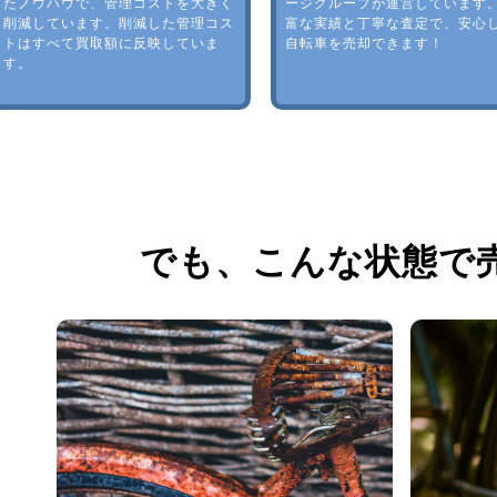
たノウハウで、管理コストを大きく
ージグループが運営しています
削減しています。削減した管理コス
富な実績と丁寧な査定で、安心
トはすべて買取額に反映していま
自転車を売却できます！
す。
でも、
こんな状態で