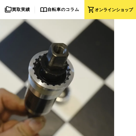
folder_copy
import_contacts
shopping_cart
買取実績
自転車のコラム
オンライン
ショップ