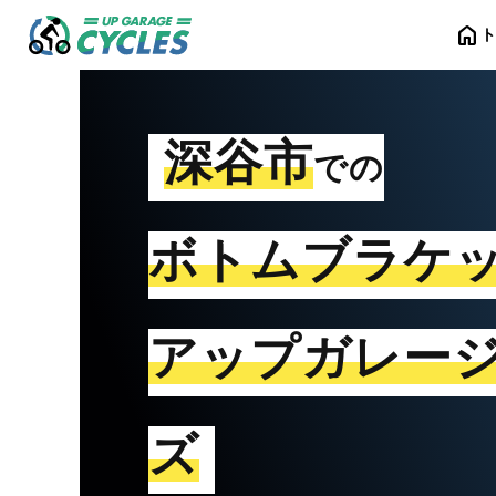
home
深谷市
での
ボトムブラケ
アップガレー
ズ