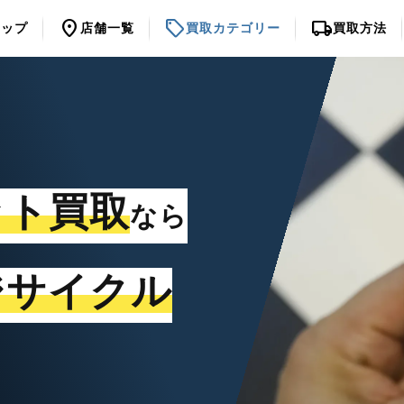
location_on
sell
local_shipping
トップ
店舗一覧
買取カテゴリー
買取方法
ット買取
なら
ジサイクル