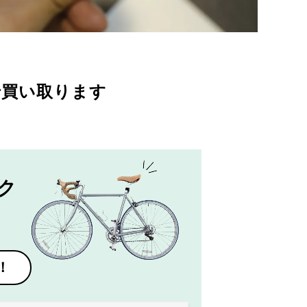
で買い取ります
ク
！