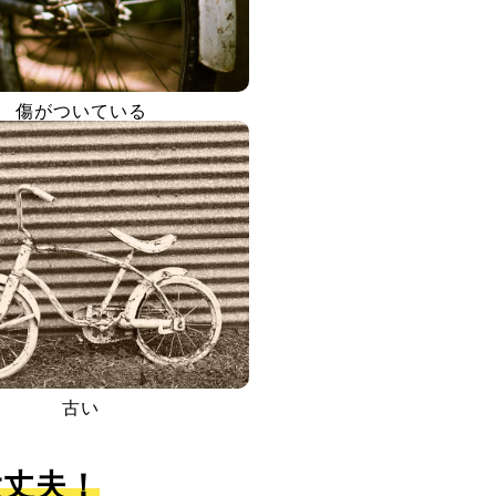
傷がついている
古い
大丈夫！