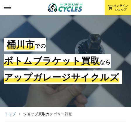
shopping_cart
オンライン
ショップ
桶川市
での
ボトムブラケット買取
なら
アップガレージサイクルズ
トップ
ショップ買取カテゴリー詳細