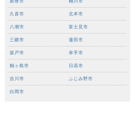
新座市
桶川市
久喜市
北本市
八潮市
富士見市
三郷市
蓮田市
坂戸市
幸手市
鶴ヶ島市
日高市
吉川市
ふじみ野市
白岡市