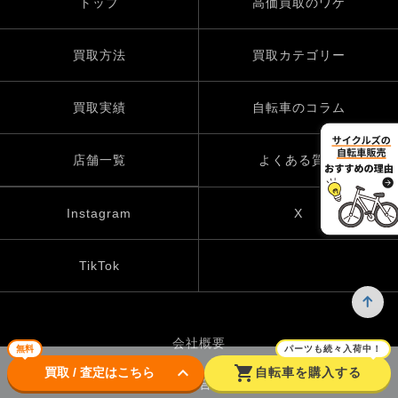
トップ
高価買取のワケ
買取方法
買取カテゴリー
買取実績
自転車のコラム
店舗一覧
よくある質問
Instagram
X
TikTok
会社概要
無料
パーツも続々入荷中！
keyboard_arrow_down
shopping_cart
買取 / 査定はこちら
自転車を購入する
お問い合わせ