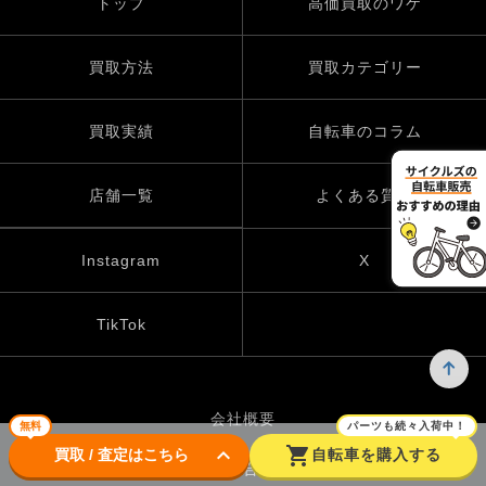
トップ
高価買取のワケ
買取方法
買取カテゴリー
買取実績
自転車のコラム
店舗一覧
よくある質問
Instagram
X
TikTok
会社概要
無料
パーツも続々入荷中！
keyboard_arrow_down
shopping_cart
買取 / 査定はこちら
自転車を購入する
お問い合わせ