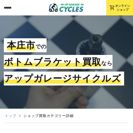
shopping_cart
オンライン
ショップ
本庄市
での
ボトムブラケット買取
なら
アップガレージサイクルズ
トップ
ショップ買取カテゴリー詳細