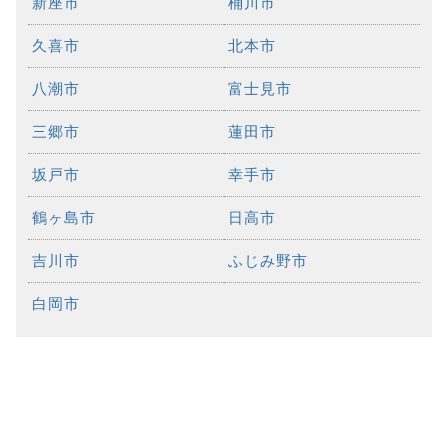
新座市
桶川市
久喜市
北本市
八潮市
富士見市
三郷市
蓮田市
坂戸市
幸手市
鶴ヶ島市
日高市
吉川市
ふじみ野市
白岡市