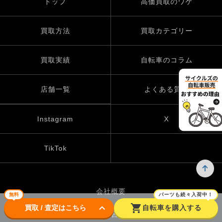
トップ
高価買取のワケ
買取方法
買取カテゴリー
買取実績
自転車のコラム
店舗一覧
よくある質問
Instagram
X
TikTok
会社概要
無料
パーツも続々入荷中！
keyboard_arrow_down
shopping_cart
買取 / 査定はこちら
自転車を購入する
お問い合わせ