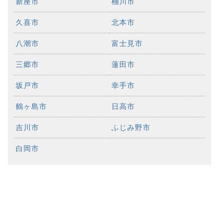
新座市
桶川市
久喜市
北本市
八潮市
富士見市
三郷市
蓮田市
坂戸市
幸手市
鶴ヶ島市
日高市
吉川市
ふじみ野市
白岡市