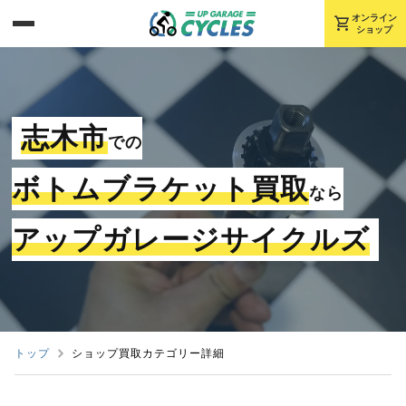
shopping_cart
オンライン
ショップ
志木市
での
ボトムブラケット買取
なら
アップガレージサイクルズ
トップ
ショップ買取カテゴリー詳細