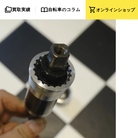
folder_copy
import_contacts
shopping_cart
買取実績
自転車のコラム
オンライン
ショップ