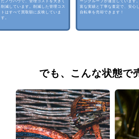
たノウハウで、管理コストを大きく
ージグループが運営しています
削減しています。削減した管理コス
富な実績と丁寧な査定で、安心
トはすべて買取額に反映していま
自転車を売却できます！
す。
でも、
こんな状態で