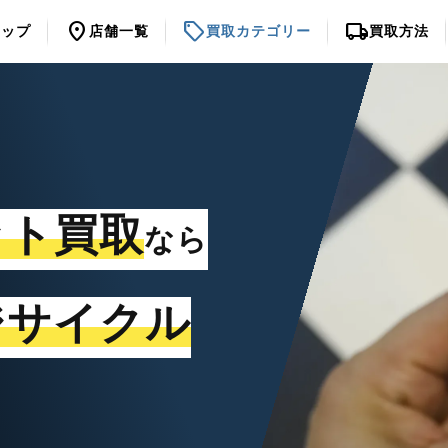
location_on
sell
local_shipping
トップ
店舗一覧
買取カテゴリー
買取方法
ット買取
なら
ジサイクル