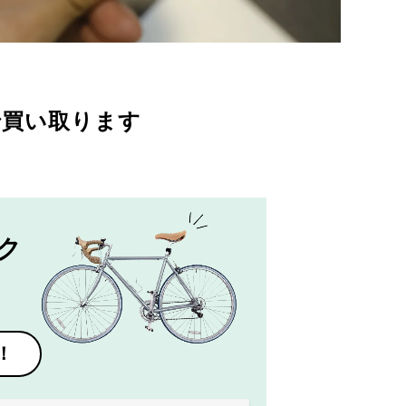
で買い取ります
ク
！