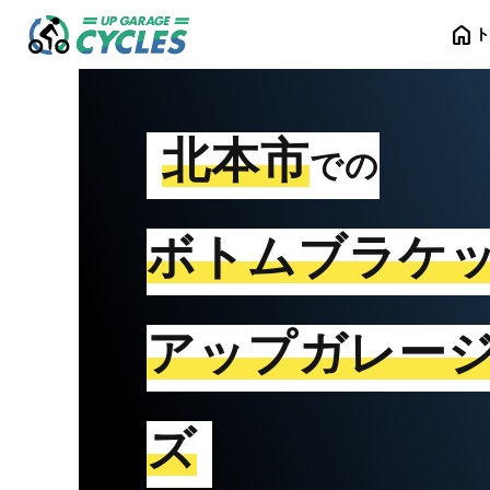
home
北本市
での
ボトムブラケ
アップガレー
ズ