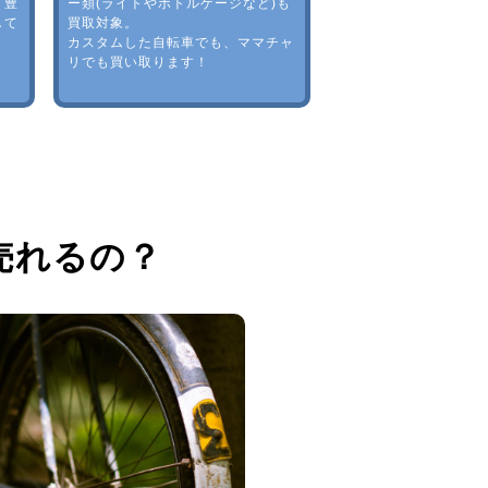
。豊
ー類(ライトやボトルゲージなど)も
して
買取対象。
カスタムした自転車でも、ママチャ
リでも買い取ります！
売れるの？