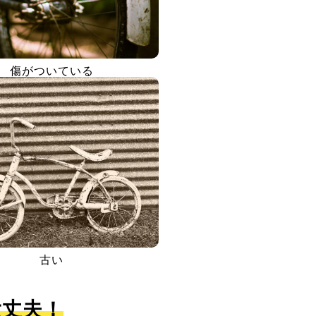
傷がついている
古い
大丈夫！