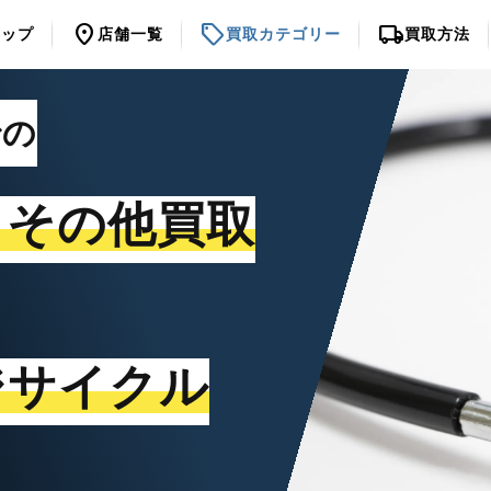
location_on
sell
local_shipping
トップ
店舗一覧
買取カテゴリー
買取方法
での
・その他買取
ジサイクル