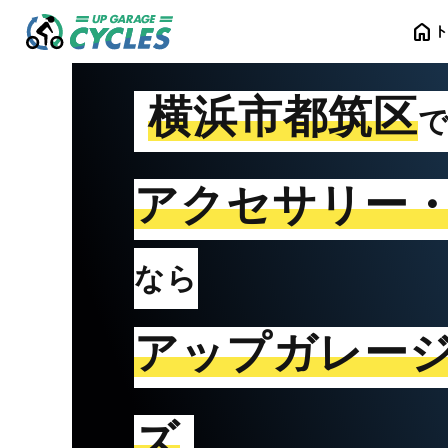
home
横浜市都筑区
アクセサリー
なら
アップガレー
ズ