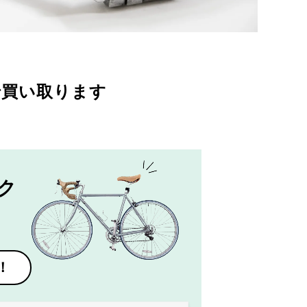
で買い取ります
ク
！