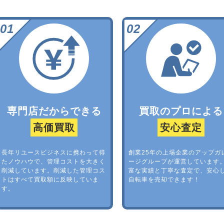
専門店だからできる
買取のプロによる
高価買取
安心査定
長年リユースビジネスに携わって得
創業25年の上場企業のアップガ
たノウハウで、管理コストを大きく
ージグループが運営しています
削減しています。削減した管理コス
富な実績と丁寧な査定で、安心
トはすべて買取額に反映していま
自転車を売却できます！
す。