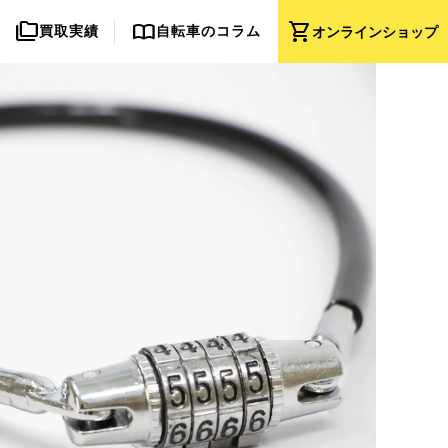
folder_copy
import_contacts
shopping_cart
買取実績
自転車のコラム
オンライン
ショップ