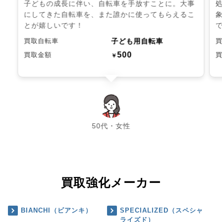
子どもの成長に伴い、自転車を手放すことに。大事
にしてきた自転車を、また誰かに使ってもらえるこ
とが嬉しいです！
子ども用自転車
買取自転車
500
買取金額
￥
chevron_left
chevron_right
50代・女性
買取強化メーカー
BIANCHI（ビアンキ）
SPECIALIZED（スペシャ
ライズド）