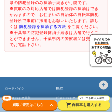
県の防犯登録のみ抹消手続きが可能です。
※買取のみ対応店舗では防犯登録の抹消はでき
かねますので、お住まいの自治体の自転車防犯
登録所で事前に抹消をお願いいたします。詳し
くは
防犯登録を抹消する方法
をご覧ください。
※千葉県の防犯登録抹消手続きは店舗で行うこ
とができません。千葉県内の警察署又は交番ま
でお電話下さい。
ロードバイク
BMX
クロスバイク買取
ピストバイク
無料
パーツも続々入荷中！
keyboard_arrow_down
shopping_cart
買取 / 査定はこちら
自転車を購入する
マウンテンバイク買取
ベビーカー