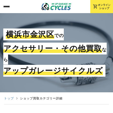
shopping_cart
オンライン
ショップ
横浜市金沢区
での
アクセサリー・その他買取
な
ら
アップガレージサイクルズ
トップ
ショップ買取カテゴリー詳細