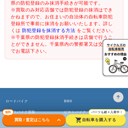
県の防犯登録のみ抹消手続きが可能です。
※買取のみ対応店舗では防犯登録の抹消はでき
かねますので、お住まいの自治体の自転車防犯
登録所で事前に抹消をお願いいたします。詳し
くは
防犯登録を抹消する方法
をご覧ください。
※千葉県の防犯登録抹消手続きは店舗で行うこ
とができません。千葉県内の警察署又は交番ま
でお電話下さい。
ロードバイク
BMX
クロスバイク買取
ピストバイク
無料
パーツも続々入荷中！
keyboard_arrow_down
shopping_cart
買取 / 査定はこちら
自転車を購入する
マウンテンバイク買取
ベビーカー