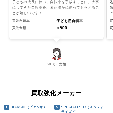
子どもの成長に伴い、自転車を手放すことに。大事
にしてきた自転車を、また誰かに使ってもらえるこ
とが嬉しいです！
子ども用自転車
買取自転車
500
買取金額
￥
chevron_left
chevron_right
50代・女性
買取強化メーカー
BIANCHI（ビアンキ）
SPECIALIZED（スペシャ
ライズド）