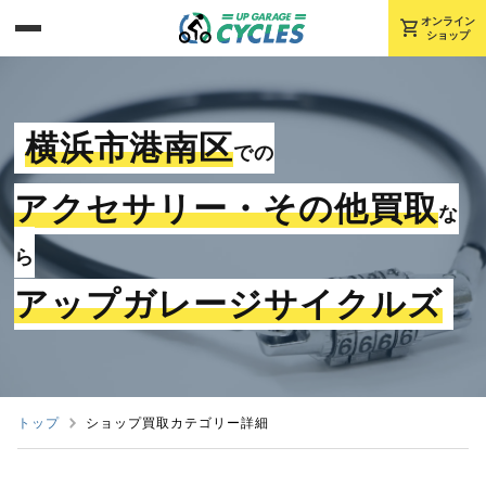
shopping_cart
オンライン
ショップ
横浜市港南区
での
アクセサリー・その他買取
な
ら
アップガレージサイクルズ
トップ
ショップ買取カテゴリー詳細