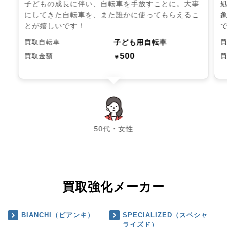
子どもの成長に伴い、自転車を手放すことに。大事
にしてきた自転車を、また誰かに使ってもらえるこ
とが嬉しいです！
子ども用自転車
買取自転車
500
買取金額
￥
chevron_left
chevron_right
50代・女性
買取強化メーカー
BIANCHI（ビアンキ）
SPECIALIZED（スペシャ
ライズド）