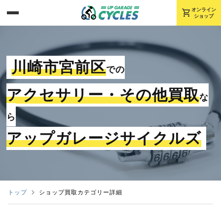
shopping_cart
オンライン
ショップ
川崎市宮前区
での
アクセサリー・その他買取
な
ら
アップガレージサイクルズ
トップ
ショップ買取カテゴリー詳細