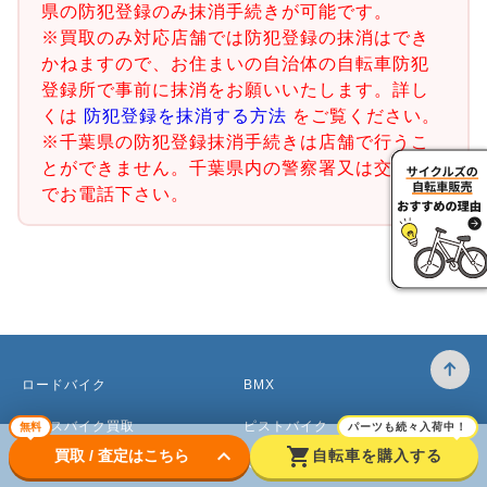
県の防犯登録のみ抹消手続きが可能です。
※買取のみ対応店舗では防犯登録の抹消はでき
かねますので、お住まいの自治体の自転車防犯
登録所で事前に抹消をお願いいたします。詳し
くは
防犯登録を抹消する方法
をご覧ください。
※千葉県の防犯登録抹消手続きは店舗で行うこ
とができません。千葉県内の警察署又は交番ま
でお電話下さい。
ロードバイク
BMX
クロスバイク買取
ピストバイク
無料
パーツも続々入荷中！
keyboard_arrow_down
shopping_cart
買取 / 査定はこちら
自転車を購入する
マウンテンバイク買取
ベビーカー